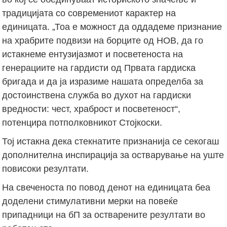
традицијата со современиот карактер на
единицата. „Тоа е можност да оддадеме признание
на храбрите подвизи на борците од НОВ, да го
истакнеме ентузијазмот и посветеноста на
генерациите на гардисти од Првата гардиска
бригада и да ја изразиме нашата определба за
достоинствена служба во духот на гардиски
вредности: чест, храброст и посветеност“,
потенцира потполковникот Стојкоски.
Тој истакна дека стекнатите признанија се секогаш
дополнителна инспирација за остварување на уште
повисоки резултати.
На свеченоста по повод денот на единицата беа
доделени стимулативни мерки на повеќе
припадници на бП за остварените резултати во