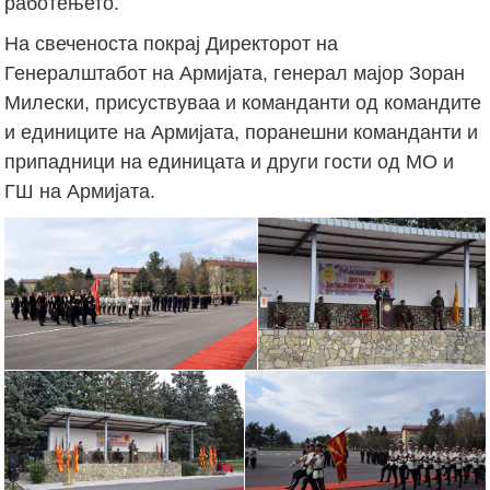
работењето.
На свеченоста покрај Директорот на
Генералштабот на Армијата, генерал мајор Зоран
Милески, присуствуваа и команданти од командите
и единиците на Армијата, поранешни команданти и
припадници на единицата и други гости од МО и
ГШ на Армијата.