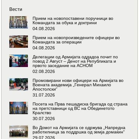
Вести
Прием на новопоставени поручници во
Командата за обука и доктрини
04.08.2026
Прием на новопроизведените офицери во
Командата за операции
04.08.2026
Делегации од Армијата оддадоа почит по
повод 2 Август – Денот на Републиката и
првото заседание на АСНОМ
02.08.2026
Промовирани нови офицери на Армијата во
Воената академија „Генерал Михаило
Апостолски“
31.07.2026
Посета на Прва пешадиска бригада од страна
на претставници од ВС на Обединетото
Кралство
30.07.2026
Во Домот на Армијата се одржува „Напредна
работилница за поддршка од земја домаќин“
29.07.2026