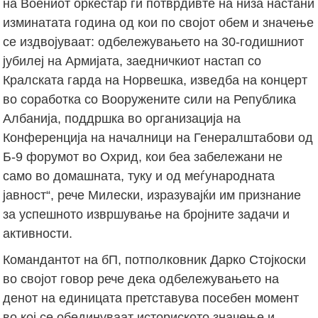
на Воениот оркестар ги потврдивте на низа настани
изминатата година од кои по својот обем и значење
се издвојуваат: одбележувањето на 30-годишниот
јубилеј на Армијата, заедничкиот настап со
Кралската гарда на Норвешка, изведба на концерт
во соработка со Вооружените сили на Република
Албанија, поддршка во организација на
Конференција на началници на Генералштабови од
Б-9 форумот во Охрид, кои беа забележани не
само во домашната, туку и од меѓународната
јавност“, рече Милески, изразувајќи им признание
за успешното извршување на бројните задачи и
активности.
Командантот на бП, потполковник Дарко Стојкоски
во својот говор рече дека одбележувањето на
денот на единицата претставува посебен момент
во кој се обединуваат историското значење и