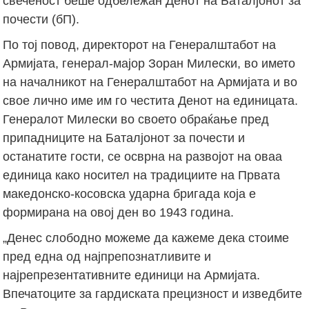
свеченост беше одбележан Денот на Баталјонот за
почести (бП).
По тој повод, директорот на Генералштабот на
Армијата, генерал-мајор Зоран Милески, во името
на началникот на Генералштабот на Армијата и во
свое лично име им го честита Денот на единицата.
Генералот Милески во своето обраќање пред
припадниците на Баталјонот за почести и
останатите гости, се осврна на развојот на оваа
единица како носител на традициите на Првата
македонско-косовска ударна бригада која е
формирана на овој ден во 1943 година.
„Денес слободно можеме да кажеме дека стоиме
пред една од најпрепознатливите и
најрепрезентативните единици на Армијата.
Впечатоците за гардиската прецизност и изведбите