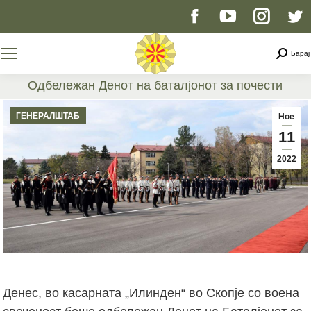
Facebook
YouTube
Instag
T
page
page
page
p
Searc
Барај
opens
opens
opens
o
Одбележан Денот на баталјонот за почести
You are here:
in
in
in
i
ГЕНЕРАЛШТАБ
Ное
11
new
new
new
n
2022
window
window
windo
w
Денес, во касарната „Илинден“ во Скопје со воена