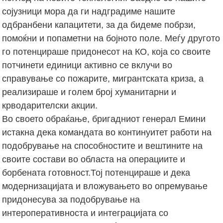
сојузници мора да ги надградиме нашите
одбранбени капацитети, за да бидеме побрзи,
помоќни и попаметни на бојното поле. Меѓу другото
го потенцираше придонесот на КО, која со своите
потчинети единици активно се вклучи во
справување со пожарите, мигрантската криза, а
реализираше и голем број хуманитарни и
крводарителски акции.
Во своето обраќање, бригадниот генерал Емини
истакна дека командата во континуитет работи на
подобрување на способностите и вештините на
своите состави во областа на операциите и
борбената готовност.Тој потенцираше и дека
модернизацијата и вложувањето во опремување
придонесува за подобрување на
интероперативноста и интеграцијата со