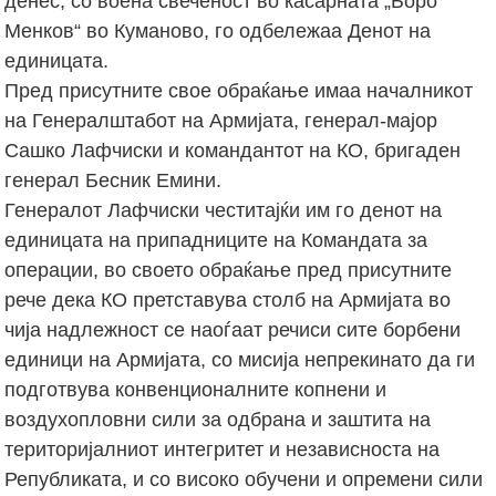
денес, со воена свеченост во касарната „Боро
Менков“ во Куманово, го одбележаа Денот на
единицата.
Пред присутните свое обраќање имаа началникот
на Генералштабот на Армијата, генерал-мајор
Сашко Лафчиски и командантот на КО, бригаден
генерал Бесник Емини.
Генералот Лафчиски честитајќи им го денот на
единицата на припадниците на Командата за
операции, во своето обраќање пред присутните
рече дека КО претставува столб на Армијата во
чија надлежност се наоѓаат речиси сите борбени
единици на Армијата, со мисија непрекинато да ги
подготвува конвенционалните копнени и
воздухопловни сили за одбрана и заштита на
територијалниот интегритет и независноста на
Републиката, и со високо обучени и опремени сили