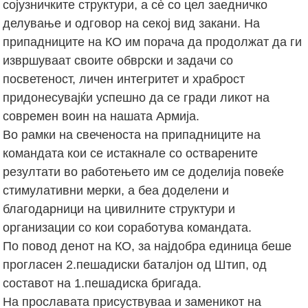
сојузничките структури, а сѐ со цел заедничко
делување и одговор на секој вид закани. На
припадниците на КО им порача да продолжат да ги
извршуваат своите обврски и задачи со
посветеност, личен интегритет и храброст
придонесувајќи успешно да се гради ликот на
современ воин на нашата Армија.
Во рамки на свеченоста на припадниците на
командата кои се истакнале со остварените
резултати во работењето им се доделија повеќе
стимулативни мерки, а беа доделени и
благодарници на цивилните структури и
организации со кои соработува командата.
По повод денот на КО, за најдобра единица беше
прогласен 2.пешадиски баталјон од Штип, од
составот на 1.пешадиска бригада.
На прославата присуствуваа и заменикот на