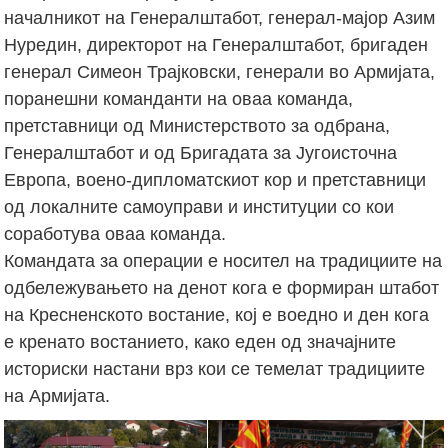
началникот на Генералштабот, генерал-мајор Азим
Нуредин, директорот на Генералштабот, бригаден
генерал Симеон Трајковски, генерали во Армијата,
поранешни команданти на оваа команда,
претставници од Министерството за одбрана,
Генералштабот и од Бригадата за Југоисточна
Европа, воено-дипломатскиот кор и претставници
од локалните самоуправи и институции со кои
соработува оваа команда.
Командата за операции е носител на традициите на
одбележувањето на денот кога е формиран штабот
на Кресненското востание, кој е воедно и ден кога
е кренато востанието, како еден од значајните
историски настани врз кои се темелат традициите
на Армијата.