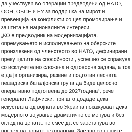
да учествува во операции предводени од НАТО,
ООН, ОБСЕ и ЕУ за поддршка на мирот и
превенција на конфликти со цел промовирање и
заштита на националните интереси.
„КО е предводник на модернизацијата,
опремувањето и исполнувањето на обврските
произлезени од членството во НАТО, дефинирани
преку целите на способности , успешно се справува
со исклучително сложена и одговорна задача, а тоа
е да ја организира, развие и подготви лесната
пешадиска баталјонска група да биде целосно
оперативно подготвена до 2027година“, рече
генералот Лафчиски, при што додаде дека
искуствата од војната во Украина покажуваат дека
модерното војување драматично се менува и без
оглед на цената, не смее да се заостанува во
поглед на новите технологии. Заедно со нашите