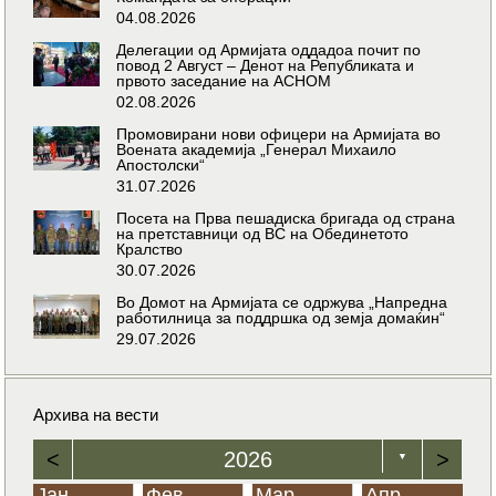
04.08.2026
Делегации од Армијата оддадоа почит по
повод 2 Август – Денот на Републиката и
првото заседание на АСНОМ
02.08.2026
Промовирани нови офицери на Армијата во
Воената академија „Генерал Михаило
Апостолски“
31.07.2026
Посета на Прва пешадиска бригада од страна
на претставници од ВС на Обединетото
Кралство
30.07.2026
Во Домот на Армијата се одржува „Напредна
работилница за поддршка од земја домаќин“
29.07.2026
Архива на вести
<
2026
>
▼
Јан
Фев
Мар
Апр