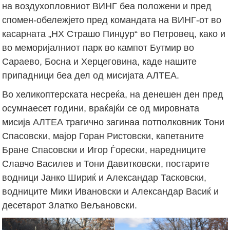
на воздухопловниот ВИНГ беа положени и пред
спомен-обележјето пред командата на ВИНГ-от во
касарната „НХ Страшо Пинџур“ во Петровец, како и
во меморијалниот парк во кампот Бутмир во
Сараево, Босна и Херцеговина, каде нашите
припадници беа дел од мисијата АЛТЕА.
Во хеликоптерската несреќа, на денешен ден пред
осумнаесет години, враќајќи се од мировната
мисија АЛТЕА трагично загинаа потполковник Тони
Спасовски, мајор Горан Ристовски, капетаните
Бране Спасовски и Игор Ѓорески, наредниците
Славчо Василев и Тони Давитковски, постарите
водници Јанко Шириќ и Александар Тасковски,
водниците Мики Ивановски и Александар Васиќ и
десетарот Златко Вељановски.