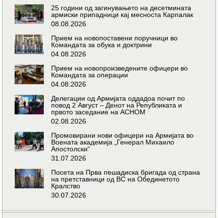
25 години од загинувањето на десетмината
армиски припадници кај месноста Карпалак
08.08.2026
Прием на новопоставени поручници во
Командата за обука и доктрини
04.08.2026
Прием на новопроизведените офицери во
Командата за операции
04.08.2026
Делегации од Армијата оддадоа почит по
повод 2 Август – Денот на Републиката и
првото заседание на АСНОМ
02.08.2026
Промовирани нови офицери на Армијата во
Воената академија „Генерал Михаило
Апостолски“
31.07.2026
Посета на Прва пешадиска бригада од страна
на претставници од ВС на Обединетото
Кралство
30.07.2026