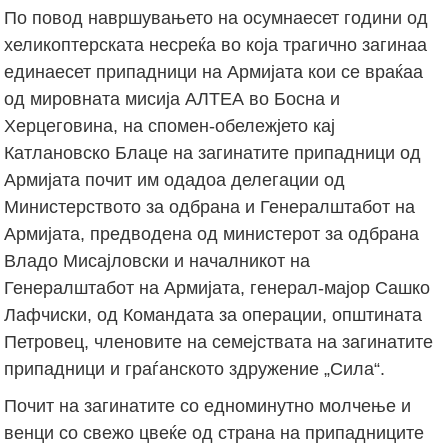
По повод навршувањето на осумнаесет години од
хеликоптерската несреќа во која трагично загинаа
единаесет припадници на Армијата кои се враќаа
од мировната мисија АЛТЕА во Босна и
Херцеговина, на спомен-обележјето кај
Катлановско Блаце на загинатите припадници од
Армијата почит им одадоа делегации од
Министерството за одбрана и Генералштабот на
Армијата, предводена од министерот за одбрана
Владо Мисајловски и началникот на
Генералштабот на Армијата, генерал-мајор Сашко
Лафчиски, од Командата за операции, општината
Петровец, членовите на семејствата на загинатите
припадници и граѓанското здружение „Сила“.
Почит на загинатите со едноминутно молчење и
венци со свежо цвеќе од страна на припадниците