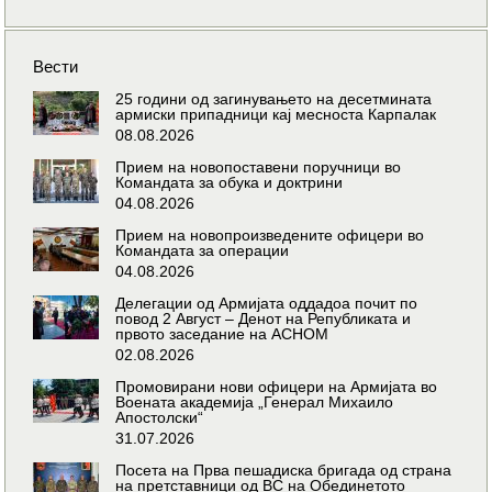
Вести
25 години од загинувањето на десетмината
армиски припадници кај месноста Карпалак
08.08.2026
Прием на новопоставени поручници во
Командата за обука и доктрини
04.08.2026
Прием на новопроизведените офицери во
Командата за операции
04.08.2026
Делегации од Армијата оддадоа почит по
повод 2 Август – Денот на Републиката и
првото заседание на АСНОМ
02.08.2026
Промовирани нови офицери на Армијата во
Воената академија „Генерал Михаило
Апостолски“
31.07.2026
Посета на Прва пешадиска бригада од страна
на претставници од ВС на Обединетото