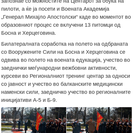
запознае со можностите на Центарот за обука на
пилоти, а ќе ја посети и Воената Академија
„Генерал Михајло Апостолски“ каде во моментот во
образовниот процес се вклучени 13 питомци од
Босна и Херцеговина.
Билатералната соработка на полето на одбраната
со Вооружените Сили на Босна и Херцеговина се
одвива во полето на воената едукација, учество во
заеднички меѓународни вежбовни активности,
курсеви во Регионалниот тренинг центар за односи
со јавност и учество во балканските медицински
наменски сили, заедничко учество во регионалните
иницијативи А-5 и Б-9.