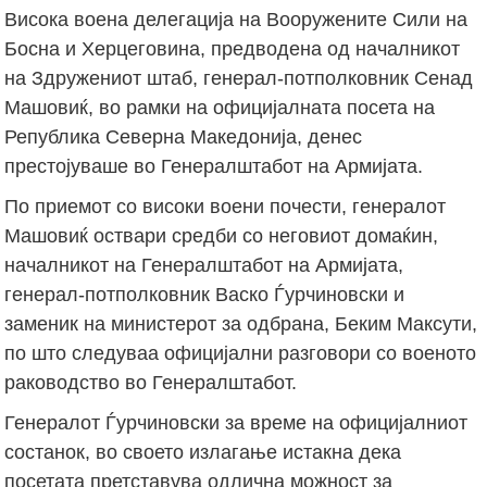
Висока воена делегација на Вооружените Сили на
Босна и Херцеговина, предводена од началникот
на Здружениот штаб, генерал-потполковник Сенад
Машовиќ, во рамки на официјалната посета на
Република Северна Македонија, денес
престојуваше во Генералштабот на Армијата.
По приемот со високи воени почести, генералот
Машовиќ оствари средби со неговиот домаќин,
началникот на Генералштабот на Армијата,
генерал-потполковник Васко Ѓурчиновски и
заменик на министерот за одбрана, Беким Максути,
по што следуваа официјални разговори со военото
раководство во Генералштабот.
Генералот Ѓурчиновски за време на официјалниот
состанок, во своето излагање истакна дека
посетата претставува одлична можност за