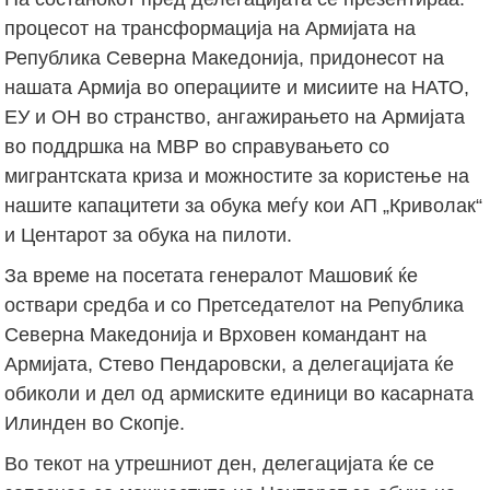
процесот на трансформација на Армијата на
Република Северна Македонија, придонесот на
нашата Армија во операциите и мисиите на НАТО,
ЕУ и ОН во странство, ангажирањето на Армијата
во поддршка на МВР во справувањето со
мигрантската криза и можностите за користење на
нашите капацитети за обука меѓу кои АП „Криволак“
и Центарот за обука на пилоти.
За време на посетата генералот Машовиќ ќе
оствари средба и со Претседателот на Република
Северна Македонија и Врховен командант на
Армијата, Стево Пендаровски, а делегацијата ќе
обиколи и дел од армиските единици во касарната
Илинден во Скопје.
Во текот на утрешниот ден, делегацијата ќе се