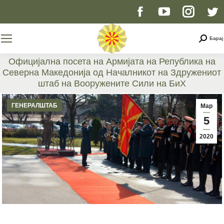
Facebook
YouTube
Instag
T
page
page
page
p
Searc
Барај
opens
opens
opens
o
Официјална посета на Армијата на Република на
Северна Македонија од Началникот на Здружениот
in
in
in
i
штаб на Вооружените Сили на БиХ
You are here:
new
new
new
n
ГЕНЕРАЛШТАБ
Мар
5
window
window
windo
w
2020