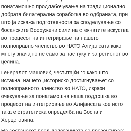
понатамошно продлабочување на традиционално
добрата билатерална соработка во одбраната, при
што ја искажа подготвеноста за споделување со
босанските Вооружени сили на стекнатите искуства
во процесот на интегрирање на нашето
полноправно членство во НАТО Алијансата како
многу значајно не само за нас туку и за регионот во
целина.
Генералот Машовиќ, честитајќи го како што
истакна, нашето „историско достигнување“ со
полноправното членство во НАТО, изрази
очекување за понатамошна наша поддршка во
процесот на интегрирање во Алијансата кое исто
така е стратегиска определба на Босна и
Херцеговина.
На состанокот пред делегацијата се презентираа: