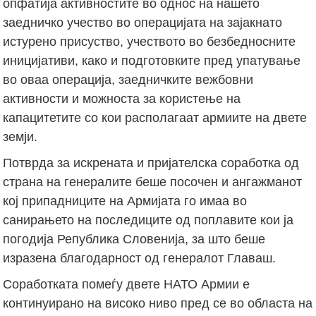
опфатија активностите во однос на нашето
заедничко учество во операцијата на зајакнато
истурено присуство, учеството во безбедносните
иницијативи, како и подготовките пред упатување
во оваа операција, заедничките вежбовни
активности и можноста за користење на
капацитетите со кои располагаат армиите на двете
земји.
Потврда за искрената и пријателска соработка од
страна на генералите беше посочен и ангажманот
кој припадниците на Армијата го имаа во
санирањето на последиците од поплавите кои ја
погодија Република Словенија, за што беше
изразена благодарност од генералот Главаш.
Соработката помеѓу двете НАТО Армии е
континуирано на високо ниво пред се во областа на