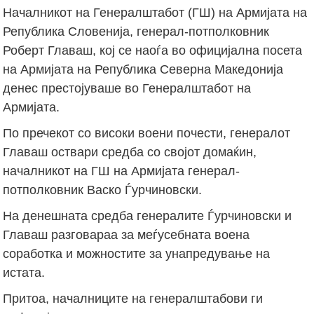
Началникот на Генералштабот (ГШ) на Армијата на
Република Словенија, генерал-потполковник
Роберт Главаш, кој се наоѓа во официјална посета
на Армијата на Република Северна Македонија
денес престојуваше во Генералштабот на
Армијата.
По пречекот со високи воени почести, генералот
Главаш оствари средба со својот домаќин,
началникот на ГШ на Армијата генерал-
потполковник Васко Ѓурчиновски.
На денешната средба генералите Ѓурчиновски и
Главаш разговараа за меѓусебната воена
соработка и можностите за унапредување на
истата.
Притоа, началниците на генералштабови ги