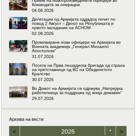
Прием на новопроизведените офицери во
Командата за операции
04.08.2026
Делегации од Армијата оддадоа почит по
повод 2 Август – Денот на Републиката и
првото заседание на АСНОМ
02.08.2026
Промовирани нови офицери на Армијата во
Воената академија „Генерал Михаило
Апостолски“
31.07.2026
Посета на Прва пешадиска бригада од страна
на претставници од ВС на Обединетото
Кралство
30.07.2026
Во Домот на Армијата се одржува „Напредна
работилница за поддршка од земја домаќин“
29.07.2026
Архива на вести
<
2026
>
▼