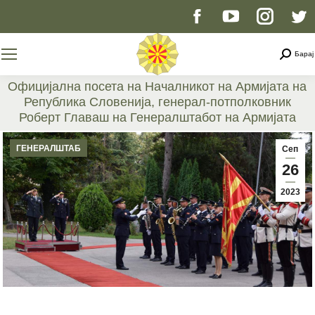
Facebook
YouTube
Instag
T
page
page
page
p
Searc
Барај
opens
opens
opens
o
Официјална посета на Началникот на Армијата на
Република Словенија, генерал-потполковник
in
in
in
i
Роберт Главаш на Генералштабот на Армијата
You are here:
new
new
new
n
ГЕНЕРАЛШТАБ
Сеп
26
window
window
windo
w
2023