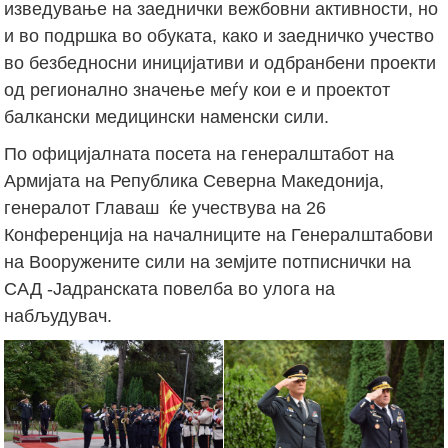
изведување на заеднички вежбовни активности, но
и во подршка во обуката, како и заедничко учество
во безбедносни иницијативи и одбранбени проекти
од регионално значење меѓу кои е и проектот
балкански медицински наменски сили.
По официјалната посета на генералштабот на
Армијата на Република Северна Македонија,
генералот Главаш ќе учествува на 26
Конференција на началниците на Генералштабови
на Вооружените сили на земјите потписнички на
САД -Јадранската повелба во улога на
набљудувач.