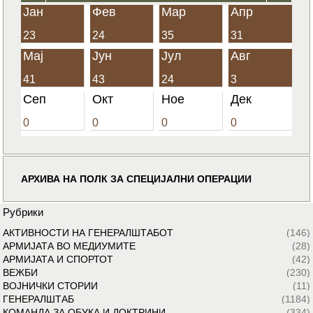
Јан
Фев
Мар
Апр
23
24
35
31
Мај
Јун
Јул
Авг
41
43
24
3
Сеп
Окт
Ное
Дек
0
0
0
0
АРХИВА НА ПОЛК ЗА СПЕЦИЈАЛНИ ОПЕРАЦИИ
Рубрики
АКТИВНОСТИ НА ГЕНЕРАЛШТАБОТ
(146)
АРМИЈАТА ВО МЕДИУМИТЕ
(28)
АРМИЈАТА И СПОРТОТ
(42)
ВЕЖБИ
(230)
ВОЈНИЧКИ СТОРИИ
(11)
ГЕНЕРАЛШТАБ
(1184)
КОМАНДА ЗА ОБУКА И ДОКТРИНИ
(334)