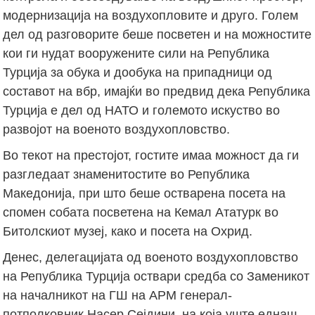
модернизација на воздухопловите и друго. Голем
дел од разговорите беше посветен и на можностите
кои ги нудат вооружените сили на Република
Турција за обука и дообука на припадници од
составот на вбр, имајќи во предвид дека Република
Турција е дел од НАТО и големото искуство во
развојот на военото воздухопловство.
Во текот на престојот, гостите имаа можност да ги
разгледаат знаменитостите во Република
Македонија, при што беше остварена посета на
спомен собата посветена на Кемал Ататурк во
Битолскиот музеј, како и посета на Охрид.
Денес, делегацијата од военото воздухопловство
на Република Турција оствари средба со Заменикот
на началникот на ГШ на АРМ генерал-
потполковник Насер Сејдини, на која уште еднаш