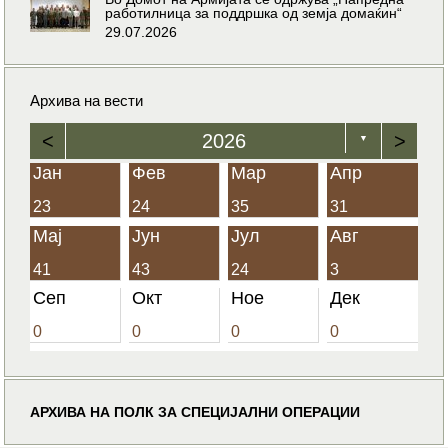
работилница за поддршка од земја домаќин“
29.07.2026
Архива на вести
<
2026
>
▼
Јан
Фев
Мар
Апр
23
24
35
31
Мај
Јун
Јул
Авг
41
43
24
3
Сеп
Окт
Ное
Дек
0
0
0
0
АРХИВА НА ПОЛК ЗА СПЕЦИЈАЛНИ ОПЕРАЦИИ