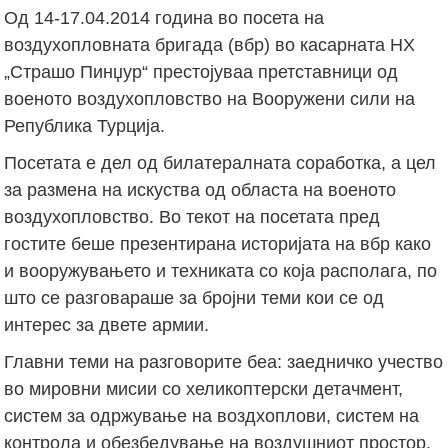
Од 14-17.04.2014 година во посета на
воздухопловната бригада (вбр) во касарната НХ
„Страшо Пинџур“ престојуваа претставници од
военото воздухопловство на Вооружени сили на
Република Турција.
Посетата е дел од билатералната соработка, а цел
за размена на искуства од областа на военото
воздухопловство. Во текот на посетата пред
гостите беше презентирана историјата на вбр како
и вооружувањето и техниката со која располага, по
што се разговараше за бројни теми кои се од
интерес за двете армии.
Главни теми на разговорите беа: заедничко учество
во мировни мисии со хеликоптерски детачмент,
систем за одржување на воздхоплови, систем на
контрола и обезбедување на воздушниот простор,