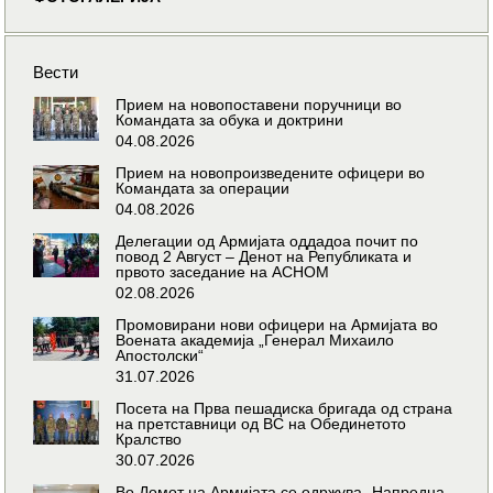
Вести
Прием на новопоставени поручници во
Командата за обука и доктрини
04.08.2026
Прием на новопроизведените офицери во
Командата за операции
04.08.2026
Делегации од Армијата оддадоа почит по
повод 2 Август – Денот на Републиката и
првото заседание на АСНОМ
02.08.2026
Промовирани нови офицери на Армијата во
Воената академија „Генерал Михаило
Апостолски“
31.07.2026
Посета на Прва пешадиска бригада од страна
на претставници од ВС на Обединетото
Кралство
30.07.2026
Во Домот на Армијата се одржува „Напредна