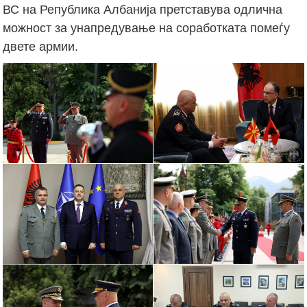
ВС на Република Албанија претставува одлична
можност за унапредување на соработката помеѓу
двете армии.