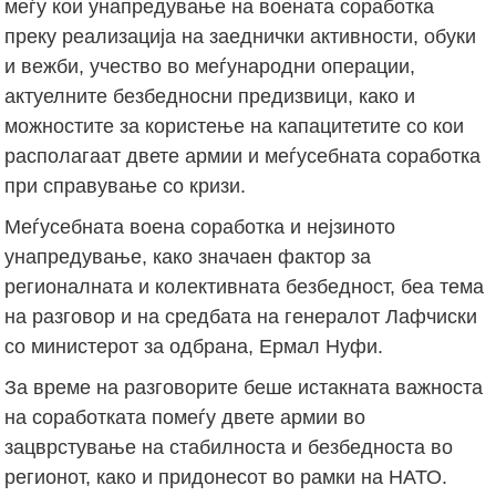
меѓу кои унапредување на воената соработка
преку реализација на заеднички активности, обуки
и вежби, учество во меѓународни операции,
актуелните безбедносни предизвици, како и
можностите за користење на капацитетите со кои
располагаат двете армии и меѓусебната соработка
при справување со кризи.
Меѓусебната воена соработка и нејзиното
унапредување, како значаен фактор за
регионалната и колективната безбедност, беа тема
на разговор и на средбата на генералот Лафчиски
со министерот за одбрана, Ермал Нуфи.
За време на разговорите беше истакната важноста
на соработката помеѓу двете армии во
зацврстување на стабилноста и безбедноста во
регионот, како и придонесот во рамки на НАТО.