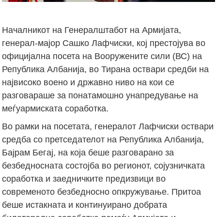
Началникот на Генералштабот на Армијата,
генерал-мајор Сашко Лафчиски, кој престојува во
официјална посета на Вооружените сили (ВС) на
Република Албанија, во Тирана оствари средби на
највисоко воено и државно ниво на кои се
разговараше за понатамошно унапредување на
меѓуармиската соработка.
Во рамки на посетата, генералот Лафчиски оствари
средба со претседателот на Република Албанија,
Бајрам Бегај, на која беше разговарано за
безбедносната состојба во регионот, сојузничката
соработка и заедничките предизвици во
современото безбедносно опкружување. Притоа
беше истакната и континуирано добрата