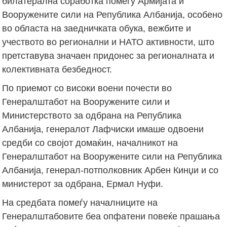
билатерална соработка помеѓу Армијата и
Вооружените сили на Република Албанија, особено
во областа на заедничката обука, вежбите и
учеството во регионални и НАТО активности, што
претставува значаен придонес за регионалната и
колективната безбедност.
По приемот со високи воени почести во
Генералштабот на Вооружените сили и
Министерството за одбрана на Република
Албанија, генералот Лафчиски имаше одвоени
средби со својот домаќин, началникот на
Генералштабот на Вооружените сили на Република
Албанија, генерал-потполковник Арбен Кинџи и со
министерот за одбрана, Ермал Нуфи.
На средбата помеѓу началниците на
Генералштабовите беа опфатени повеќе прашања