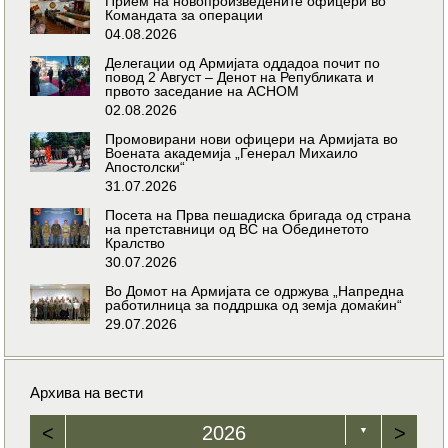
Прием на новопроизведените офицери во
Командата за операции
04.08.2026
Делегации од Армијата оддадоа почит по
повод 2 Август – Денот на Републиката и
првото заседание на АСНОМ
02.08.2026
Промовирани нови офицери на Армијата во
Воената академија „Генерал Михаило
Апостолски“
31.07.2026
Посета на Прва пешадиска бригада од страна
на претставници од ВС на Обединетото
Кралство
30.07.2026
Во Домот на Армијата се одржува „Напредна
работилница за поддршка од земја домаќин“
29.07.2026
Архива на вести
<
2026
>
▼