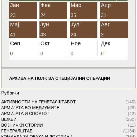
Јан
Фев
Мар
Апр
23
24
35
31
Мај
Јун
Јул
Авг
41
43
24
3
Сеп
Окт
Ное
Дек
0
0
0
0
АРХИВА НА ПОЛК ЗА СПЕЦИЈАЛНИ ОПЕРАЦИИ
Рубрики
АКТИВНОСТИ НА ГЕНЕРАЛШТАБОТ
(146)
АРМИЈАТА ВО МЕДИУМИТЕ
(28)
АРМИЈАТА И СПОРТОТ
(42)
ВЕЖБИ
(230)
ВОЈНИЧКИ СТОРИИ
(11)
ГЕНЕРАЛШТАБ
(1184)
КОМАНДА ЗА ОБУКА И ДОКТРИНИ
(334)