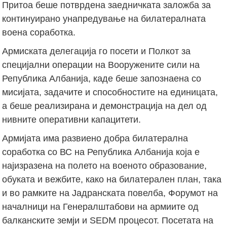
Притоа беше потврдена заедничката заложба за
континуирано унапредување на билатералната
воена соработка.
Армиската делегација го посети и Полкот за
специјални операции на Вооружените сили на
Република Албанија, каде беше запознаена со
мисијата, задачите и способностите на единицата,
а беше реализирана и демонстрација на дел од
нивните оперативни капацитети.
Армијата има развиено добра билатерална
соработка со ВС на Република Албанија која е
најизразена на полето на военото образование,
обуката и вежбите, како на билатерален план, така
и во рамките на Јадранската повелба, Форумот на
началници на Генералштабови на армиите од
балканските земји и SEDM процесот. Посетата на