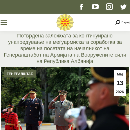
Facebook
YouTube
Instag
T
page
page
page
p
Searc
Барај
opens
opens
opens
o
Потврдена заложбата за континуирано
унапредување на меѓуармиската соработка за
in
in
in
i
време на посетата на началникот на
Генералштабот на Армијата на Вооружените сили
new
new
new
n
на Република Албанија
You are here:
window
window
windo
w
ГЕНЕРАЛШТАБ
Мај
13
2026