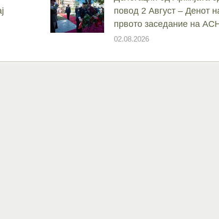
ј
повод 2 Август – Денот н
првото заседание на А
02.08.2026