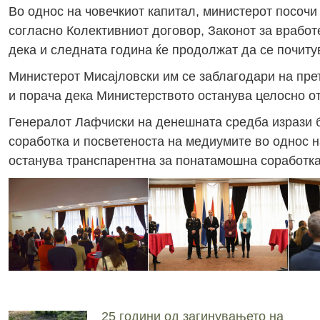
Во однос на човечкиот капитал, министерот посочи
согласно Колективниот договор, Законот за вработ
дека и следната година ќе продолжат да се почиту
Министерот Мисајловски им се заблагодари на прет
и порача дека Министерството останува целосно от
Генералот Лафчиски на денешната средба изрази 
соработка и посветеноста на медиумите во однос н
останува транспарентна за понатамошна соработка
25 години од загинувањето на