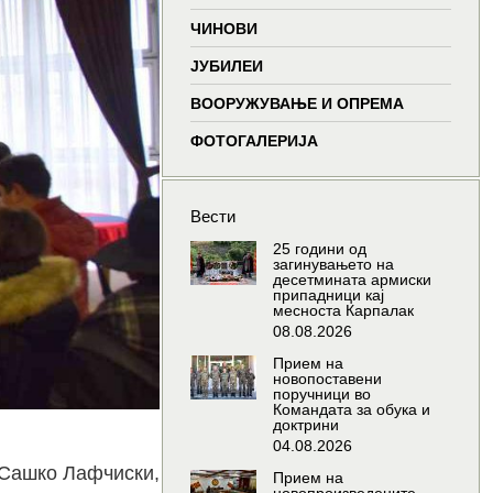
window
window
window
wind
ЧИНОВИ
ЈУБИЛЕИ
ВООРУЖУВАЊЕ И ОПРЕМА
ФОТОГАЛЕРИЈА
Вести
25 години од
загинувањето на
десетмината армиски
припадници кај
месноста Карпалак
08.08.2026
Прием на
новопоставени
поручници во
Командата за обука и
доктрини
04.08.2026
 Сашко Лафчиски,
Прием на