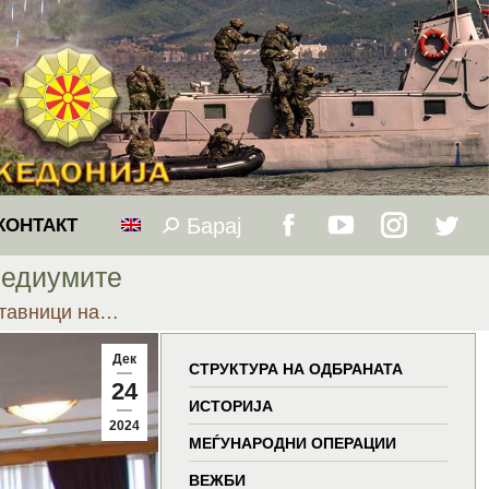
Барај
Search:
КОНТАКТ
Facebook
YouTube
Instagram
Twitt
медиумите
page
page
page
page
ставници на…
opens
opens
opens
open
Дек
СТРУКТУРА НА ОДБРАНАТА
24
in
in
in
in
ИСТОРИЈА
2024
МЕЃУНАРОДНИ ОПЕРАЦИИ
new
new
new
new
ВЕЖБИ