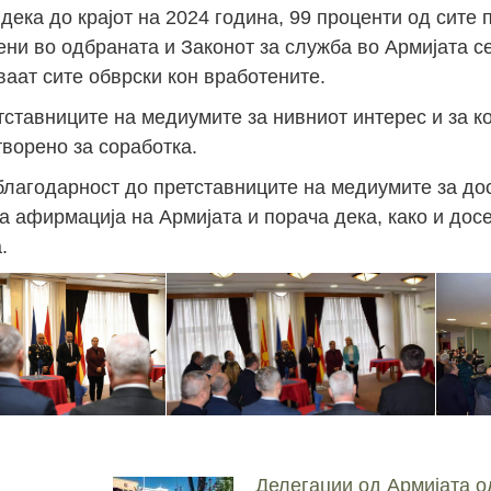
 дека до крајот на 2024 година, 99 проценти од сите
ени во одбраната и Законот за служба во Армијата с
Јан
Јан
Јан
Јан
Јан
Јан
Јан
Јан
Јан
Јан
Јан
Јан
Јан
ваат сите обврски кон вработените.
14
7
9
4
11
12
16
9
13
6
16
11
0
ставниците на медиумите за нивниот интерес и за к
Мај
Мај
Мај
Мај
Мај
Мај
Мај
Мај
Мај
Мај
Мај
Мај
Мај
ворено за соработка.
46
16
28
24
17
12
34
22
37
15
29
41
3
благодарност до претставниците на медиумите за до
Сеп
Сеп
Сеп
Сеп
Сеп
Сеп
Сеп
Сеп
Сеп
Сеп
Сеп
Сеп
Сеп
а афирмација на Армијата и порача дека, како и досе
27
40
24
19
18
19
38
42
24
21
30
31
15
.
Делегации од Армијата о