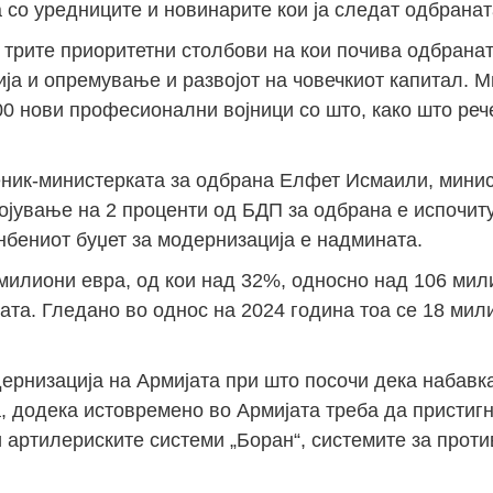
 со уредниците и новинарите кои ја следат одбранат
трите приоритетни столбови на кои почива одбранат
а и опремување и развојот на човечкиот капитал. М
00 нови професионални војници со што, како што реч
меник-министерката за одбрана Елфет Исмаили, мини
ојување на 2 проценти од БДП за одбрана е испочиту
нбениот буџет за модернизација е надмината.
милиони евра, од кои над 32%, односно над 106 мил
та. Гледано во однос на 2024 година тоа се 18 мил
ернизација на Армијата при што посочи дека набавк
, додека истовремено во Армијата треба да пристигн
 и артилериските системи „Боран“, системите за про