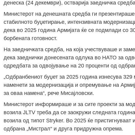
денеска (24 декември), остварија заедничка средба
Министерот на денешната средба ги презентираше 
стабилното буџетирање, интензивната модернизациј
дека во 2025 година Армијата ќе се подмлади со 3
борбената готовност.
На заедничката средба, на која учествуваше и за
дека заеднички донесената одлука во НАТО за одв
одредбата за одвојување на 20 проценти од одбра
„Одбранбениот буџет за 2025 година изнесува 329 
наменети за модернизација и опремување на Армија
за оваа намена“, рече Мисајловски.
Министерот информираше и за сите проекти за мод
возила JLTV треба да се заокружи следната година
возила од типот Stryker. Во 2025 ќе пристигнуваат
одбрана „Мистрал“ и друга придружна опрема.