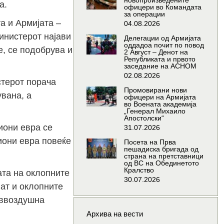
новопроизведените
а.
офицери во Командата
за операции
а и Армијата –
04.08.2026
инистерот најави
Делегации од Армијата
оддадоа почит по повод
е, се подобрува и
2 Август – Денот на
Републиката и првото
заседание на АСНОМ
02.08.2026
стерот порача
Промовирани нови
вана, а
офицери на Армијата
во Воената академија
„Генерал Михаило
Апостолски“
иони евра се
31.07.2026
иони евра повеќе
Посета на Прва
пешадиска бригада од
страна на претставници
од ВС на Обединетото
Кралство
ата на оклопните
30.07.2026
ат и оклопните
тиввоздушна
Архива на вести