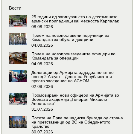
Вести
25 години од загинувањето на десетмината
армиски припадници кај месноста Карпалак
08.08.2026
Прием на новопоставени поручници во
Командата за обука и доктрини
04.08.2026
Прием на новопроизведените офицери во
Командата за операции
04.08.2026
Делегации од Армијата оддадоа почит по
повод 2 Август – Денот на Републиката и
првото заседание на АСНОМ
02.08.2026
Промовирани нови офицери на Армијата во
Воената академија „Генерал Михаило
Апостолски“
31.07.2026
Посета на Прва пешадиска бригада од страна
на претставници од ВС на Обединетото
Кралство
30.07.2026