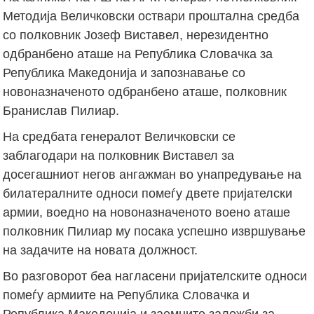
Методија Величковски оствари проштална средба
со полковник Јозеф Виставел, нерезидентно
одбранбено аташе на Република Словачка за
Република Македонија и запознавање со
новоназначеното одбранбено аташе, полковник
Бранислав Пилиар.
На средбата генералот Величковски се
заблагодари на полковник Виставел за
досегашниот негов ангажман во унапредување на
билатералните односи помеѓу двете пријателски
армии, воедно на новоназначеното воено аташе
полковник Пилиар му посака успешно извршување
на задачите на новата должност.
Во разговорот беа нагласени пријателските односи
помеѓу армиите на Република Словачка и
Република Македонија и заемните заложби за