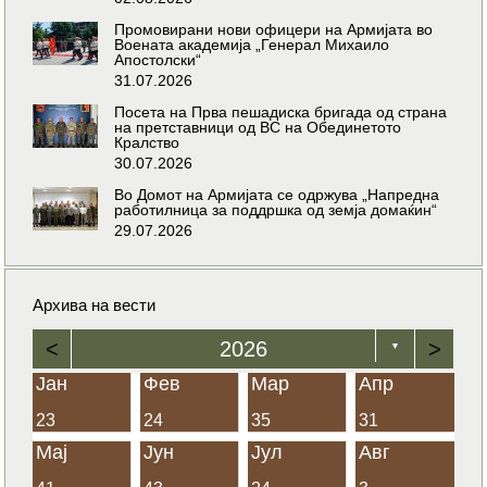
Промовирани нови офицери на Армијата во
Воената академија „Генерал Михаило
Апостолски“
31.07.2026
Посета на Прва пешадиска бригада од страна
на претставници од ВС на Обединетото
Кралство
30.07.2026
Во Домот на Армијата се одржува „Напредна
работилница за поддршка од земја домаќин“
29.07.2026
Архива на вести
<
2026
>
▼
Јан
Фев
Мар
Апр
23
24
35
31
Мај
Јун
Јул
Авг