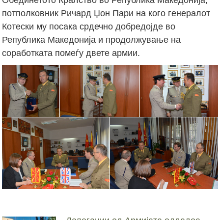
потполковник Ричард Џон Пари на кого генералот
Котески му посака срдечно добредојде во
Република Македонија и продолжување на
соработката помеѓу двете армии.