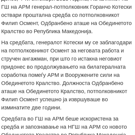
ГШ на АРМ генерал-потполковник Горанчо Котески
оствари проштална средба со потполковникот
Филип Осмент, Одбранбено аташе на Обединетото
Кралство во Република Македонија.
На средбата, генералот Котески му се заблагодари
на потполковникот Осмент за неговата работа и
стручен ангажман, при што го истакна неговиот
придонес во продолжувањето на билатералната
соработка помеѓу АРМ и Вооружените сили на
Обединетото Кралство. Должноста Одбранбено
аташе на Обединетото Кралство, потполковникот
Филип Осмент успешно ја извршуваше во
изминатите две години.
Средбата во ГШ на АРМ беше искористена за
средба и запознавање на НГШ на АРМ со новото
Обединетото Кралство во Република Македонија,