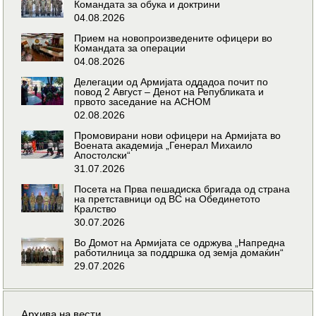
Командата за обука и доктрини
04.08.2026
Прием на новопроизведените офицери во
Командата за операции
04.08.2026
Делегации од Армијата оддадоа почит по
повод 2 Август – Денот на Републиката и
првото заседание на АСНОМ
02.08.2026
Промовирани нови офицери на Армијата во
Воената академија „Генерал Михаило
Апостолски“
31.07.2026
Посета на Прва пешадиска бригада од страна
на претставници од ВС на Обединетото
Кралство
30.07.2026
Во Домот на Армијата се одржува „Напредна
работилница за поддршка од земја домаќин“
29.07.2026
Архива на вести