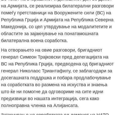
на Армијата, се реализираа билатерални разговори
помеѓу претставници на Вооружените сили (ВС) на
Република Грција и Армијата на Република Северна
Македонија, со цел утврдување на модалитетите и
областите за зајакнување на понатамошната
билатерална воена соработка.
На отворањето на овие разговори, бригадниот
генерал Симеон Трајковски пред делегацијата на
ВС на Република Грција, предводена од бригадниот
генерал Николаос Триантафилу, се заблагодари за
досегашната поддршка и побара продлабочување
на соработката во размена на искуства и знаења
што ќе ни помогне да одговориме на сите идни
предизвици во нашата интеграција, сега како
полноправна членка на Алијансата.
Зајакнување на соработката од доменот на НАТО