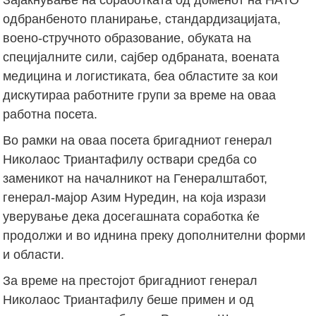
одбранбеното планирање, стандардизацијата,
воено-стручното образование, обуката на
специјалните сили, сајбер одбраната, воената
медицина и логистиката, беа областите за кои
дискутираа работните групи за време на оваа
работна посета.
Во рамки на оваа посета бригадниот генерал
Николаос Триантафилу оствари средба со
заменикот на началникот на Генералштабот,
генерал-мајор Азим Нуредин, на која изрази
уверување дека досегашната соработка ќе
продолжи и во иднина преку дополнителни форми
и области.
За време на престојот бригадниот генерал
Николаос Триантафилу беше примен и од