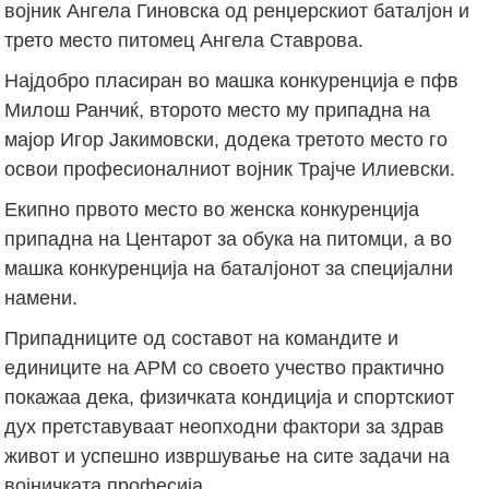
војник Ангела Гиновска од ренџерскиот баталјон и
трето место питомец Ангела Ставрова.
Најдобро пласиран во машка конкуренција е пфв
Милош Ранчиќ, второто место му припадна на
мајор Игор Јакимовски, додека третото место го
освои професионалниот војник Трајче Илиевски.
Екипно првото место во женска конкуренција
припадна на Центарот за обука на питомци, а во
машка конкуренција на баталјонот за специјални
намени.
Припадниците од составот на командите и
единиците на АРМ со своето учество практично
покажаа дека, физичката кондиција и спортскиот
дух претставуваат неопходни фактори за здрав
живот и успешно извршување на сите задачи на
војничката професија.