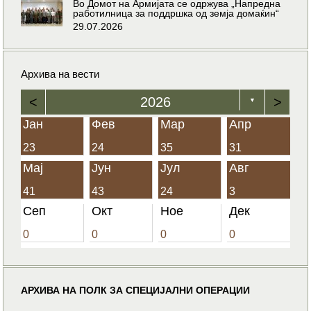
Во Домот на Армијата се одржува „Напредна
работилница за поддршка од земја домаќин“
29.07.2026
Архива на вести
<
2026
>
▼
Јан
Фев
Мар
Апр
23
24
35
31
Мај
Јун
Јул
Авг
41
43
24
3
Сеп
Окт
Ное
Дек
0
0
0
0
АРХИВА НА ПОЛК ЗА СПЕЦИЈАЛНИ ОПЕРАЦИИ