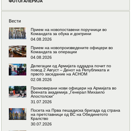
ФОТОГАЛЕРИЈА
Вести
Прием на новопоставени поручници во
Командата за обука и доктрини
04.08.2026
Прием на новопроизведените офицери во
Командата за операции
04.08.2026
Делегации од Армијата оддадоа почит по
повод 2 Август – Денот на Републиката и
првото заседание на АСНОМ
02.08.2026
Промовирани нови офицери на Армијата во
Воената академија „Генерал Михаило
Апостолски“
31.07.2026
Посета на Прва пешадиска бригада од страна
на претставници од ВС на Обединетото
Кралство
30.07.2026