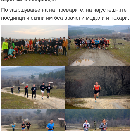
По завршување на натпреварите, на најуспешните
поединци и екипи им беа врачени медали и пехари.