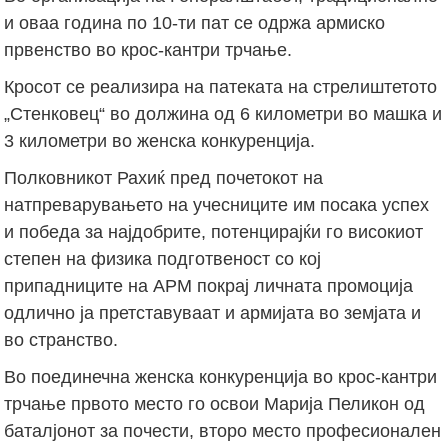
и оваа година по 10-ти пат се одржа армиско
првенство во крос-кантри трчање.
Кросот се реализира на патеката на стрелиштетото
„Стенковец“ во должина од 6 километри во машка и
3 километри во женска конкуренција.
Полковникот Рахиќ пред почетокот на
натпреварувањето на учесниците им посака успех
и победа за најдобрите, потенцирајќи го високиот
степен на физика подготвеност со кој
припадниците на АРМ покрај личната промоција
одлично ја претставуваат и армијата во земјата и
во странство.
Во поединечна женска конкуренција во крос-кантри
трчање првото место го освои Марија Пеликон од
баталјонот за почести, второ место професионален