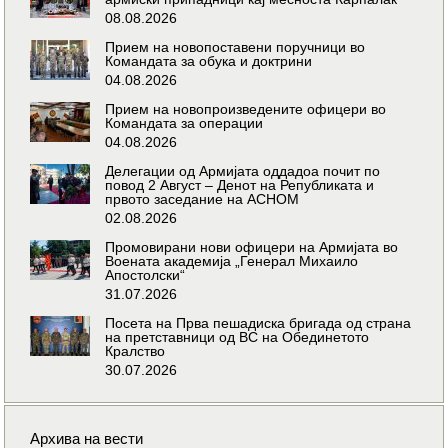
08.08.2026
Прием на новопоставени поручници во
Командата за обука и доктрини
04.08.2026
Прием на новопроизведените офицери во
Командата за операции
04.08.2026
Делегации од Армијата оддадоа почит по
повод 2 Август – Денот на Републиката и
првото заседание на АСНОМ
02.08.2026
Промовирани нови офицери на Армијата во
Воената академија „Генерал Михаило
Апостолски“
31.07.2026
Посета на Прва пешадиска бригада од страна
на претставници од ВС на Обединетото
Кралство
30.07.2026
Архива на вести