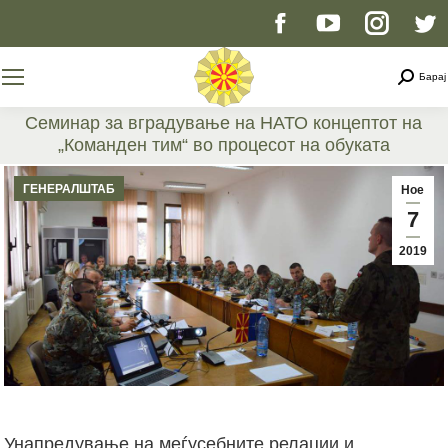
Facebook
YouTube
Instag
T
page
page
page
p
Searc
Барај
opens
opens
opens
o
Семинар за вградување на НАТО концептот на
„Команден тим“ во процесот на обуката
in
in
in
i
You are here:
ГЕНЕРАЛШТАБ
Ное
new
new
new
n
7
2019
window
window
windo
w
Унапредување на меѓусебните релации и