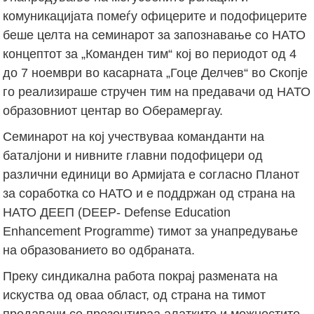
комуникацијата помеѓу офицерите и подофицерите
беше целта на семинарот за запознавање со НАТО
концептот за „Команден тим“ кој во периодот од 4
до 7 ноември во касарната „Гоце Делчев“ во Скопје
го реализираше стручен тим на предавачи од НАТО
образовниот центар во Оберамергау.
Семинарот на кој учествуваа команданти на
баталјони и нивните главни подофицери од
различни единици во Армијата е согласно Планот
за соработка со НАТО и е поддржан од страна на
НАТО ДЕЕП (DEEP- Defense Education
Enhancement Programme) тимот за унапредување
на образованието во одбраната.
Преку синдикална работа покрај размената на
искуства од оваа област, од страна на тимот
предавачи се презентираа алатките и можностите