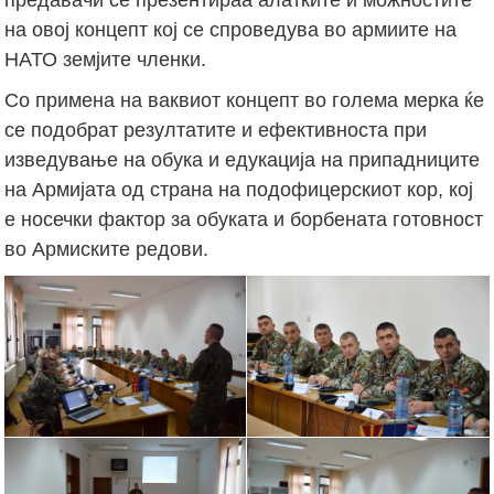
на овој концепт кој се спроведува во армиите на
НАТО земјите членки.
Со примена на ваквиот концепт во голема мерка ќе
се подобрат резултатите и ефективноста при
изведување на обука и едукација на припадниците
на Армијата од страна на подофицерскиот кор, кој
е носечки фактор за обуката и борбената готовност
во Армиските редови.