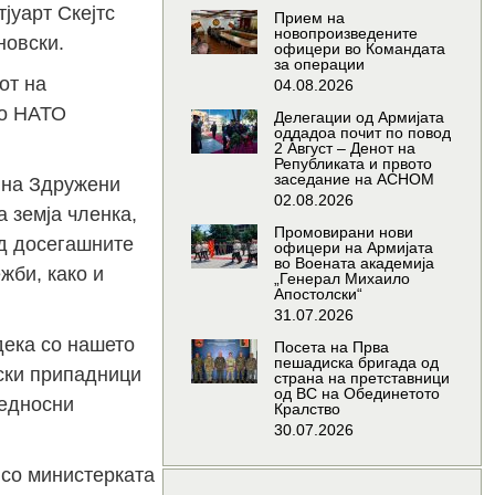
јуарт Скејтс
Прием на
новопроизведените
новски.
офицери во Командата
за операции
от на
04.08.2026
но НАТО
Делегации од Армијата
оддадоа почит по повод
2 Август – Денот на
Републиката и првото
заседание на АСНОМ
 на Здружени
02.08.2026
 земја членка,
Промовирани нови
од досегашните
офицери на Армијата
во Воената академија
жби, како и
„Генерал Михаило
Апостолски“
31.07.2026
дека со нашето
Посета на Прва
пешадиска бригада од
ски припадници
страна на претставници
од ВС на Обединетото
бедносни
Кралство
30.07.2026
 со министерката