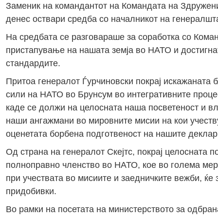
Заменик на командантот на Командата на Здружени
денес оствари средба со началникот на генералшта
На средбата се разговараше за соработка со Кома
пристапување на нашата земја во НАТО и достигн
стандардите.
Притоа генералот Ѓурчиновски покрај искажаната 
сили на НАТО во Брунсум во интегративните процес
каде се должи на целосната наша посветеност и в
наши ангажмани во мировните мисии на кои учеств
оценетата борбена подготвеност на нашите деклар
Од страна на генералот Скејтс, покрај целосната 
полноправно членство во НАТО, кое во голема ме
при учествата во мисиите и заедничките вежби, ќе
придобивки.
Во рамки на посетата на министерството за одбран