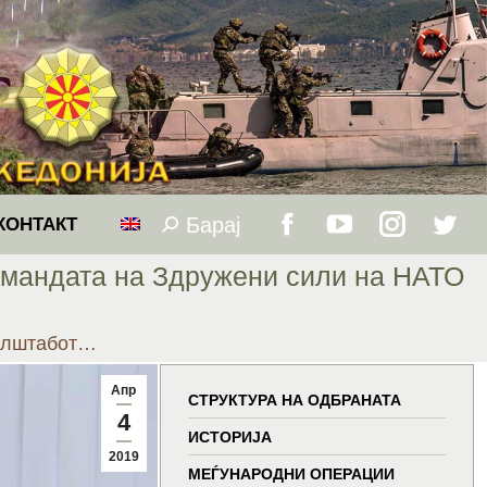
Барај
Search:
КОНТАКТ
Facebook
YouTube
Instagram
Twitt
Командата на Здружени сили на НАТО
page
page
page
page
ралштабот…
opens
opens
opens
open
Апр
in
in
in
in
СТРУКТУРА НА ОДБРАНАТА
4
ИСТОРИЈА
new
new
new
new
2019
МЕЃУНАРОДНИ ОПЕРАЦИИ