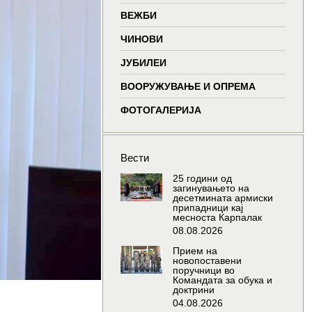
window
window
window
wind
ВЕЖБИ
ЧИНОВИ
ЈУБИЛЕИ
ВООРУЖУВАЊЕ И ОПРЕМА
ФОТОГАЛЕРИЈА
Вести
25 години од
загинувањето на
десетмината армиски
припадници кај
месноста Карпалак
08.08.2026
Прием на
новопоставени
поручници во
Командата за обука и
доктрини
04.08.2026