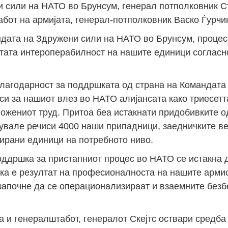
 сили на НАТО во Брунсум, генерал потполковник Ст
бот на армијата, генерал-потполковник Васко Ѓурчи
ндата на Здружени сили на НАТО во Брунсум, процес
атата интероперабилност на нашите единици соглас
благодарност за поддршката од страна на Командата
и за нашиот влез во НАТО алијансата како триесетта
ложениот труд. Притоа беа истакнати придобивките 
увале речиси 4000 наши припадници, заедничките ве
ирани единици на потребното ниво.
поддршка за пристапниот процес во НАТО се истакна 
рка е резултат на професионалноста на нашите арми
 започне да се операционализираат и взаемните без
а и генералштабот, генералот Скејтс оствари средба