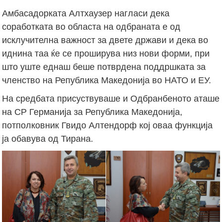
Амбасадорката Алтхаузер нагласи дека
соработката во областа на одбраната е од
исклучителна важност за двете држави и дека во
иднина таа ќе се проширува низ нови форми, при
што уште еднаш беше потврдена поддршката за
членство на Република Македонија во НАТО и ЕУ.
На средбата присуствуваше и Одбранбеното аташе
на СР Германија за Република Македонија,
потполковник Гвидо Алтендорф кој оваа функција
ја обавува од Тирана.