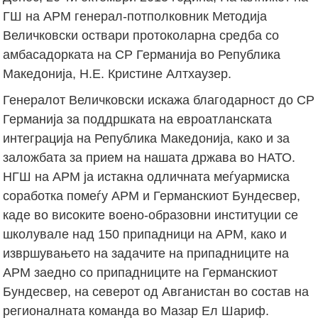
ГШ на АРМ генерал-потполковник Методија
Величковски оствари протоколарна средба со
амбасадорката на СР Германија во Република
Македонија, Н.Е. Кристине Алтхаузер.
Генералот Величковски искажа благодарност до СР
Германија за поддршката на евроатланската
интеграција на Република Македонија, како и за
заложбата за прием на нашата држава во НАТО.
НГШ на АРМ ја истакна одличната меѓуармиска
соработка помеѓу АРМ и Германскиот Бундесвер,
каде во високите воено-образовни институции се
школувале над 150 припадници на АРМ, како и
извршувањето на задачите на припадниците на
АРМ заедно со припадниците на Германскиот
Бундесвер, на северот од Авганистан во состав на
регионалната команда во Мазар Ел Шариф.