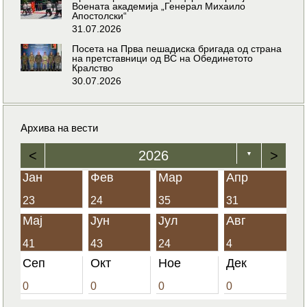
Воената академија „Генерал Михаило
Апостолски“
31.07.2026
Посета на Прва пешадиска бригада од страна
на претставници од ВС на Обединетото
Кралство
30.07.2026
Архива на вести
<
2026
>
▼
Јан
Фев
Мар
Апр
23
24
35
31
Мај
Јун
Јул
Авг
41
43
24
4
Сеп
Окт
Ное
Дек
0
0
0
0