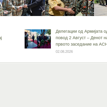
Делегации од Армијата о
ј
повод 2 Август – Денот н
првото заседание на А
02.08.2026