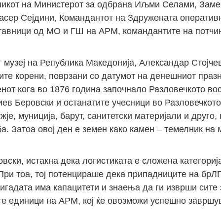
никот на Министерот за одбрана Иљми Селами, Заме
асер Сејдини, Командантот на Здружената оператив
ставници од МО и ГШ на АРМ, командантите на потчи
т музеј на Република Македонија, Александар Стојче
те корени, поврзани со датумот на денешниот празни
нот кога во 1876 година започнало Разловечкото во
ев Беровски и останатите учесници во Разловечкото
је, муниција, барут, санитетски материјали и друго,
. Затоа овој ден е земен како камен – темелник на
ски, истакна дека логистиката е сложена категорија
При тоа, тој потенцираше дека припадниците на брЛП
ригадата има капацитети и знаења да ги изврши сите 
ите единици на АРМ, кој ќе овозможи успешно завршу