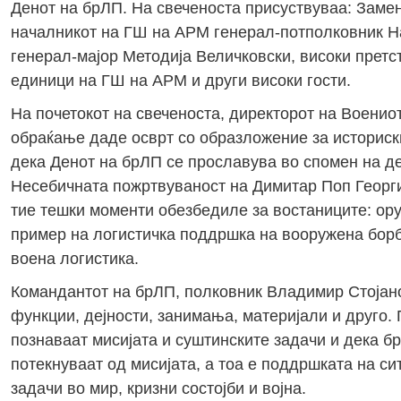
Денот на брЛП. На свеченоста присуствуваа: Заме
началникот на ГШ на АРМ генерал-потполковник Н
генерал-мајор Методија Величковски, високи прет
единици на ГШ на АРМ и други високи гости.
На почетокот на свеченоста, директорот на Военио
обраќање даде осврт со образложение за историски
дека Денот на брЛП се прославува во спомен на де
Несебичната пожртвуваност на Димитар Поп Георги
тие тешки моменти обезбедиле за востаниците: оруж
пример на логистичка поддршка на вооружена борба
воена логистика.
Командантот на брЛП, полковник Владимир Стојанов
функции, дејности, занимања, материјали и друго. 
познаваат мисијата и суштинските задачи и дека б
потекнуваат од мисијата, а тоа е поддршката на с
задачи во мир, кризни состојби и војна.