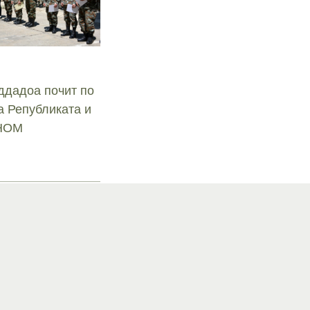
ддадоа почит по
а Републиката и
СНОМ