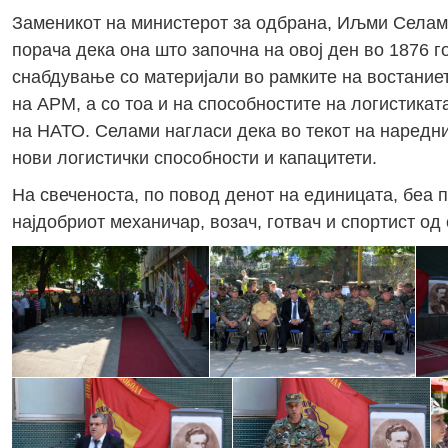
Заменикот на министерот за одбрана, Иљми Селами
порача дека она што започна на овој ден во 1876 
снабдување со материјали во рамките на востание
на АРМ, а со тоа и на способностите на логистика
на НАТО. Селами нагласи дека во текот на нареднио
нови логистички способности и капацитети.
На свеченоста, по повод денот на единицата, беа 
најдобриот механичар, возач, готвач и спортист од