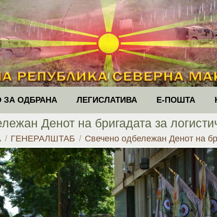
 ЗА ОДБРАНА
ЛЕГИСЛАТИВА
Е-ПОШТА
лежан Денот на бригадата за логист
re:
А
ГЕНЕРАЛШТАБ
Свечено одбележан Денот на б