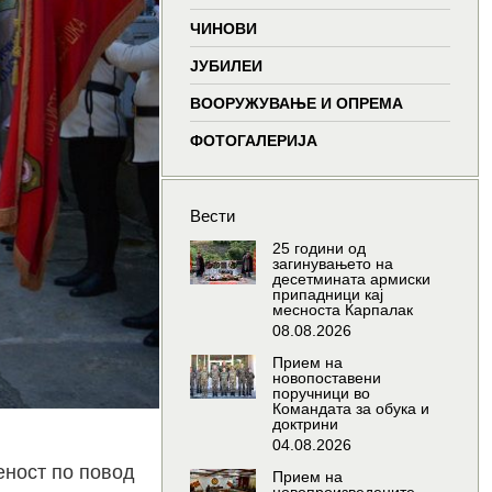
window
window
window
wind
ЧИНОВИ
ЈУБИЛЕИ
ВООРУЖУВАЊЕ И ОПРЕМА
ФОТОГАЛЕРИЈА
Вести
25 години од
загинувањето на
десетмината армиски
припадници кај
месноста Карпалак
08.08.2026
Прием на
новопоставени
поручници во
Командата за обука и
доктрини
04.08.2026
еност по повод
Прием на