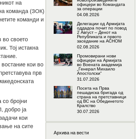
новопроизведените
никот на
офицери во Командата
за операции
на команда (ЗОК)
04.08.2026
нетите команди и
Делегации од Армијата
оддадоа почит по повод
2 Август – Денот на
Републиката и првото
в во своето
заседание на АСНОМ
02.08.2026
к. Тој истакна
стание.
Промовирани нови
офицери на Армијата
 востание кои во
во Воената академија
„Генерал Михаило
 претставува прв
Апостолски“
31.07.2026
 македонската
Посета на Прва
пешадиска бригада од
страна на претставници
 со бројни
од ВС на Обединетото
Кралство
, добро ја
30.07.2026
задачи кои
вање на сите
Архива на вести