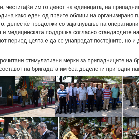
, честитајќи им го денот на единицата, на припадни
година како еден од првите облици на организирано 
Јан
Јан
Јан
Јан
Јан
Јан
Јан
Јан
Јан
Јан
Јан
Јан
Јан
то, денес ќе продолжи со зајакнување на оперативни
14
7
9
4
11
12
16
9
13
6
16
11
0
та и медицинската поддршка согласно стандардите на
Мај
Мај
Мај
Мај
Мај
Мај
Мај
Мај
Мај
Мај
Мај
Мај
Мај
т период целта е да се унапредат постојните, но и д
46
16
28
24
17
12
34
22
37
15
29
41
3
Сеп
Сеп
Сеп
Сеп
Сеп
Сеп
Сеп
Сеп
Сеп
Сеп
Сеп
Сеп
Сеп
прочитани стимулативни мерки за припадниците на б
27
40
24
19
18
19
38
42
24
21
30
31
15
 составот на бригадата им беа доделени пригодни на