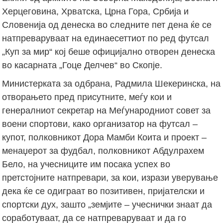
Херцеговина, Хрватска, Црна Гора, Србија и
Словенија од денеска во следните пет дена ќе се
натпреваруваат на единаесеттиот по ред футсал
„Куп за мир“ кој беше официјално отворен денеска
во касарната „Гоце Делчев“ во Скопје.
Министерката за одбрана, Радмила Шекеринска, на
отворањето пред присутните, меѓу кои и
генералниот секретар на Меѓународниот совет за
воени спортови, како организатор на футсал –
купот, полковникот Дора Мамби Коита и проект –
менаџерот за фудбал, полковникот Абдулрахем
Бело, на учесниците им посака успех во
претстојните натпревари, за кои, изрази уверување
дека ќе се одиграат во позитивен, пријателски и
спортски дух, зашто „земјите – учеснички знаат да
соработуваат, да се натпреваруваат и да го