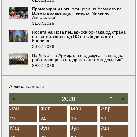
Промовирани нови офицери на Армијата во
Воената академија „Генерал Михаило
Апостолски“
31.07.2026
Посета на Прва пешадиска бригада од страна
на претставници од ВС на Обединетото
Кралство
30.07.2026
Во Домот на Армијата се одржува „Напредна
работилница за поддршка од земја домаќин“
29.07.2026
Архива на вести
<
2026
>
▼
Јан
Фев
Мар
Апр
23
24
35
31
Мај
Јун
Јул
Авг