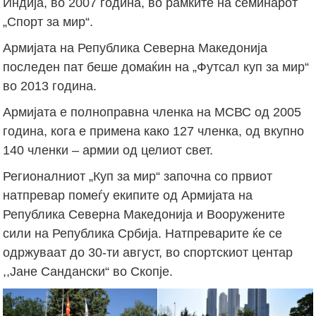
Индија, во 2007 година, во рамките на семинарот
„Спорт за мир“.
Армијата на Република Северна Македонија
последен пат беше домаќин на „Футсал куп за мир“
во 2013 година.
Армијата е полноправна членка на МСВС од 2005
година, кога е примена како 127 членка, од вкупно
140 членки – армии од целиот свет.
Регионалниот „Куп за мир“ започна со првиот
натпревар помеѓу екипите од Армијата на
Република Северна Македонија и Вооружените
сили на Република Србија. Натпреварите ќе се
одржуваат до 30-ти август, во спортскиот центар
,,Јане Сандански“ во Скопје.