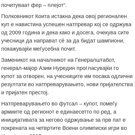
почитуваат фер – плејот“.
Полковникот Коита истакна дека овој регионален
куп е навистина успешен натпревар кој се одржува
од 2009 година и дека како и досега, очекува сите
учесници да направат сè за да бидат шампиони,
покажувајќи меѓусебна почит.
Заменикот на началникот на Генералштабот,
генерал-мајор Азим Нуредин прогласувајќи го
купот за отворен, на учесниците им посака одлични
резултати во натпреварувањето, нови пријателства
и пријатен престој.
Натпреварувањето во футсал – купот, помеѓу
армиите од регионот е единаесетто по ред, а
иницијативата за негово одржување за прв пат е
покрената на четвртите Воени олимписки игри во