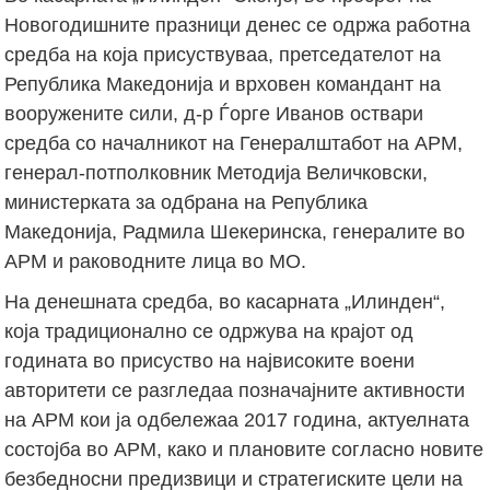
Новогодишните празници денес се одржа работна
средба на која присуствуваа, претседателот на
Република Македонија и врховен командант на
вооружените сили, д-р Ѓорге Иванов оствари
средба со началникот на Генералштабот на АРМ,
генерал-потполковник Методија Величковски,
министерката за одбрана на Република
Македонија, Радмила Шекеринска, генералите во
АРМ и раководните лица во МО.
На денешната средба, во касарната „Илинден“,
која традиционално се одржува на крајот од
годината во присуство на највисоките воени
авторитети се разгледаа позначајните активности
на АРМ кои ја одбележаа 2017 година, актуелната
состојба во АРМ, како и плановите согласно новите
безбедносни предизвици и стратегиските цели на