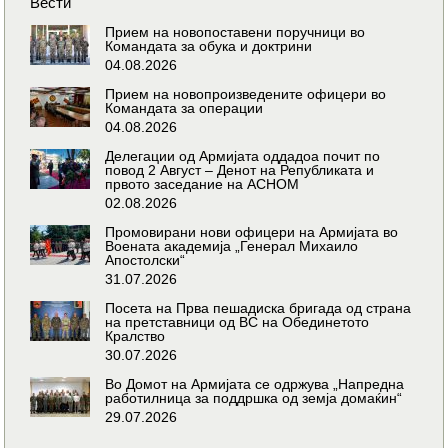
Вести
Прием на новопоставени поручници во
Командата за обука и доктрини
04.08.2026
Прием на новопроизведените офицери во
Командата за операции
04.08.2026
Делегации од Армијата оддадоа почит по
повод 2 Август – Денот на Републиката и
првото заседание на АСНОМ
02.08.2026
Промовирани нови офицери на Армијата во
Воената академија „Генерал Михаило
Апостолски“
31.07.2026
Посета на Прва пешадиска бригада од страна
на претставници од ВС на Обединетото
Кралство
30.07.2026
Во Домот на Армијата се одржува „Напредна
работилница за поддршка од земја домаќин“
29.07.2026