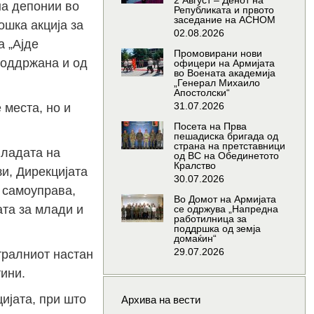
2 Август – Денот на
на депонии во
Републиката и првото
заседание на АСНОМ
ошка акција за
02.08.2026
а „Ајде
Промовирани нови
поддржана и од
офицери на Армијата
во Воената академија
„Генерал Михаило
Апостолски“
31.07.2026
 места, но и
Посета на Прва
пешадиска бригада од
страна на претставници
Владата на
од ВС на Обединетото
Кралство
зи, Дирекцијата
30.07.2026
 самоуправа,
Во Домот на Армијата
ата за млади и
се одржува „Напредна
работилница за
поддршка од земја
домаќин“
29.07.2026
тралниот настан
ини.
ијата, при што
Архива на вести