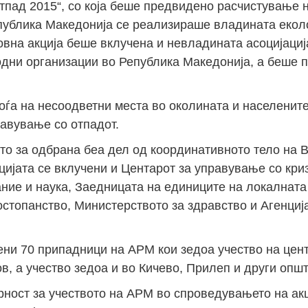
тпад 2015“, со која беше предвидено расчистување 
епублика Македонија се реализираше владината екол
овна акција беше вклучена и невладината асоцијациј
одни организации во Република Македонија, а беше 
аоѓа на несоодветни места во околината и населените
равување со отпадот.
то за одбрана беа дел од координативното тело на 
цијата се вклучени и Центарот за управување со кри
ание и наука, Заедницата на единиците на локалната
стопанство, Министерството за здравство и Агенциј
чени 70 припадници на АРМ кои зедоа учество на цен
в, а учество зедоа и во Кичево, Прилеп и други општ
ност за учеството на АРМ во спроведувањето на акц