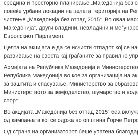
средина и просторно планирање „Македонија без о
повеќе урбани локации на целата територија на Р
чистење „Македонија без отпад 2015“. Во оваа мас
Македонија“, други владини, невладини и меѓунар
Европскиот Парламент.
Целта на акцијата е да се исчисти отпадот кој се н
развивање на свеста кај граѓаните за правилно уп
Армијата на Република Македонија и Министерство
Република Македонија во кое за организација на ак
за заштита и спасување, Министерство за образов
Министерството за земјоделство, шумарство и водо
спорт.
Во акцијата „Македонија без отпад 2015“ беа вклу
од кампањата кој се одржа во општина Ѓорче Петро
Од страна на организаторот беше упатена благодар