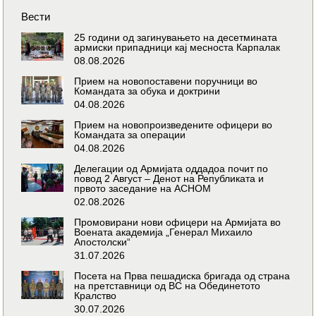
Вести
25 години од загинувањето на десетмината
армиски припадници кај месноста Карпалак
08.08.2026
Прием на новопоставени поручници во
Командата за обука и доктрини
04.08.2026
Прием на новопроизведените офицери во
Командата за операции
04.08.2026
Делегации од Армијата оддадоа почит по
повод 2 Август – Денот на Републиката и
првото заседание на АСНОМ
02.08.2026
Промовирани нови офицери на Армијата во
Воената академија „Генерал Михаило
Апостолски“
31.07.2026
Посета на Прва пешадиска бригада од страна
на претставници од ВС на Обединетото
Кралство
30.07.2026