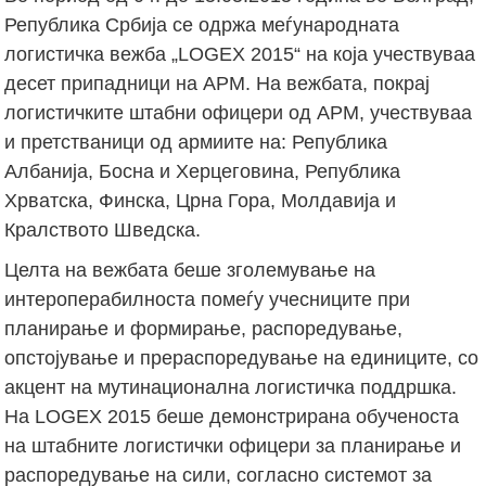
Република Србија се одржа меѓународната
логистичка вежба „LOGEX 2015“ на која учествуваа
десет припадници на АРМ. На вежбата, покрај
логистичките штабни офицери од АРМ, учествуваа
и претстваници од армиите на: Република
Албанија, Босна и Херцеговина, Република
Хрватска, Финска, Црна Гора, Молдавија и
Кралството Шведска.
Целта на вежбата беше зголемување на
интероперабилноста помеѓу учесниците при
планирање и формирање, распоредување,
опстојување и прераспоредување на единиците, со
акцент на мутинационална логистичка поддршка.
На LOGEX 2015 беше демонстрирана обученоста
на штабните логистички офицери за планирање и
распоредување на сили, согласно системот за