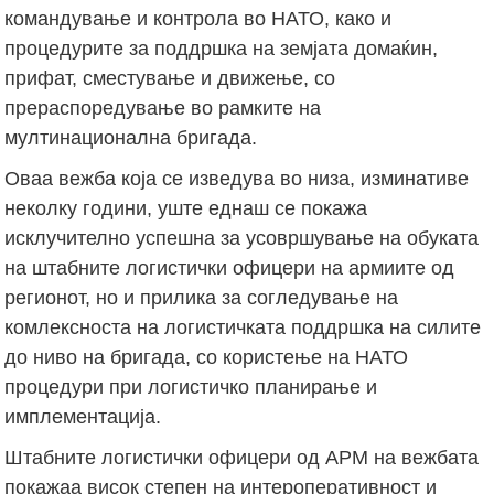
командување и контрола во НАТО, како и
процедурите за поддршка на земјата домаќин,
прифат, сместување и движење, со
прераспоредување во рамките на
мултинационална бригада.
Оваа вежба која се изведува во низа, изминативе
неколку години, уште еднаш се покажа
исклучително успешна за усовршување на обуката
на штабните логистички офицери на армиите од
регионот, но и прилика за согледување на
комлексноста на логистичката поддршка на силите
до ниво на бригада, со користење на НАТО
процедури при логистичко планирање и
имплементација.
Штабните логистички офицери од АРМ на вежбата
покажаа висок степен на интероперативност и