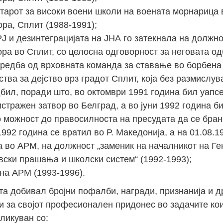
тарот за високи воени школи на воената морнарица 
ра, Сплит (1988-1991);
Јан
Јан
Јан
Јан
Јан
Јан
Јан
Јан
Јан
Јан
Јан
Јан
Јан
Ј и дезинтеграцијата на ЈНА го затекнала на должно
14
7
9
4
11
12
16
9
13
6
16
11
0
ра во Сплит, со целосна одговорност за неговата о
Мај
Мај
Мај
Мај
Мај
Мај
Мај
Мај
Мај
Мај
Мај
Мај
Мај
редба од врховната команда за ставање во борбена
46
16
28
24
17
12
34
22
37
15
29
41
3
ства за дејство врз градот Сплит, која без размислу
Сеп
Сеп
Сеп
Сеп
Сеп
Сеп
Сеп
Сеп
Сеп
Сеп
Сеп
Сеп
Сеп
дбил, поради што, во октомври 1991 година бил уапс
27
40
24
19
18
19
38
42
24
21
30
31
15
стражен затвор во Белград, а во јуни 1992 година б
о можност до правосилноста на пресудата да се бран
1992 година се вратил во Р. Македонија, а на 01.08.1
а во АРМ, на должност „заменик на началникот на Г
вски прашања и школски систем“ (1992-1993);
на АРМ (1993-1996).
та добивал бројни пофалби, награди, признанија и д
и за својот професионален придонес во задачите кои
дликуван со: