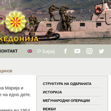
Барај
Search:
КОНТАКТ
Facebook
YouTube
Instagram
Twitt
в
page
page
page
page
оцинов
opens
opens
opens
open
СТРУКТУРА НА ОДБРАНАТА
ка Марија и
in
in
in
in
ИСТОРИЈА
е на едно дете,
МЕЃУНАРОДНИ ОПЕРАЦИИ
new
new
new
new
ВЕЖБИ
демија во 1954