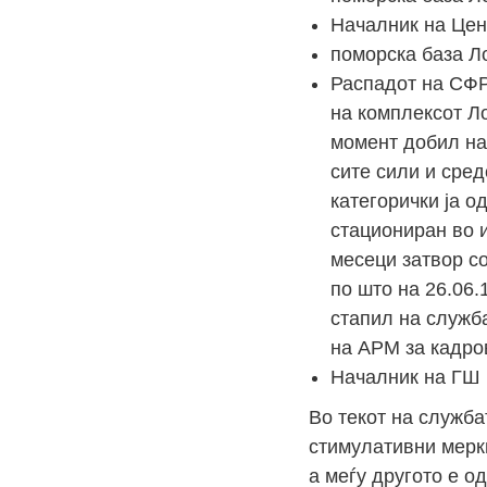
Началник на Цен
поморска база Ло
Распадот на СФР
на комплексот Ло
момент добил на
сите сили и сред
категорички ја о
стациониран во и
месеци затвор с
по што на 26.06.
стапил на служб
на АРМ за кадро
Началник на ГШ 
Во текот на служба
стимулативни мерк
а меѓу другото е о