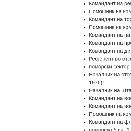
Командант на ре
Помошник на ком
Командант на то
Помошник на ком
Командант на па
Командант на пр
Командант на ди
Референт во отс
поморски сектор
Началник на отс
1976);
Началник на Шта
Командант на вое
Командант на во
Помошник на ком
Командант на фл
поморска база Ло