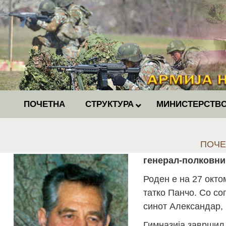
ПОЧЕТНА
СТРУКТУРА
МИНИСТЕРСТВО
You ar
ПОЧЕ
генерал-полковн
Роден е на 27 окто
татко Панчо. Со со
синот Александар, 
Гимназија завршил