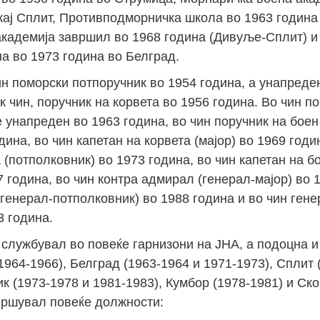
кај Сплит, Противподморничка школа во 1963 година
кадемија завршил во 1968 година (Дивуље-Сплит) и
а во 1973 година во Белград.
н поморски потпоручник во 1954 година, а унапреден
 чин, поручник на корвета во 1956 година. Во чин п
е унапреден во 1963 година, во чин поручник на боен
дина, во чин капетан на корвета (мајор) во 1969 годи
 (потполковник) во 1973 година, во чин капетан на б
7 година, во чин контра адмирал (генерал-мајор) во 
генерал-потполковник) во 1988 година и во чин гене
3 година.
 службувал во повеќе гарнизони на ЈНА, а подоцна и
1964-1966), Белград (1963-1964 и 1971-1973), Сплит 
к (1973-1978 и 1981-1983), Кумбор (1978-1981) и Ско
звршувал повеќе должности: