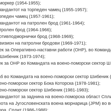
моркер (1954-1955);
андантот на торпеден чамец (1955-1957);
рпеден чамец (1957-1961);
андантот на патролен брод (1961-1964);
тролен брод (1964-1966);
отивподморнички брод (1968-1969);
визион на патролни бродови (1969-1971);
ек за Оперативно-наставни работи (ОНР), во Команд
 Шибеник (1973-1974);
ек за ОНР во Командата на воено-поморски сектор Ш
б во Командата на воено-поморски сектор Шибеник (
но-поморски сектор Бока Которска (1978-1981);
ено-поморски сектор Шибеник (1981-1983);
андантот за заднина на воено-поморска област Спли
ота на Југословенската воена морнарица (ЈРМ) во в
ра, Сплит (1986-1988);