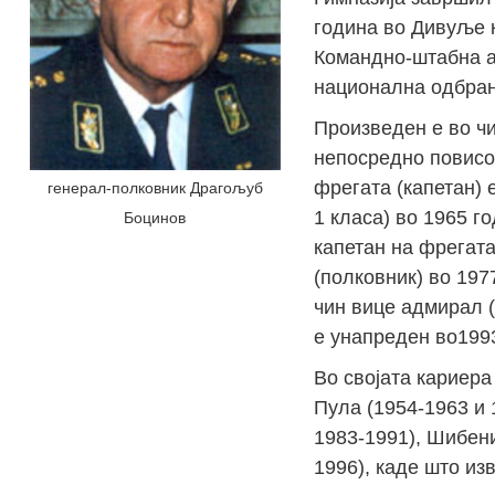
година во Дивуље 
Командно-штабна а
национална одбран
Произведен е во чи
непосредно повисок
фрегата (капетан) 
генерал-полковник Драгољуб
1 класа) во 1965 го
Боцинов
капетан на фрегата
(полковник) во 197
чин вице адмирал (
е унапреден во199
Во својата кариера
Пула (1954-1963 и 
1983-1991), Шибени
1996), каде што и