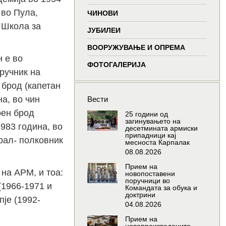
window
window
window
wind
 во Пула,
ЧИНОВИ
 Школа за
ЈУБИЛЕИ
ВООРУЖУВАЊЕ И ОПРЕМА
 е во
ФОТОГАЛЕРИЈА
оручник на
 брод (капетан
на, во чин
Вести
оен брод
25 години од
загинувањето на
1983 година, во
десетмината армиски
припадници кај
рал- полковник
месноста Карпалак
08.08.2026
Прием на
 на АРМ, и тоа:
новопоставени
поручници во
(1966-1971 и
Командата за обука и
доктрини
пје (1992-
04.08.2026
Прием на