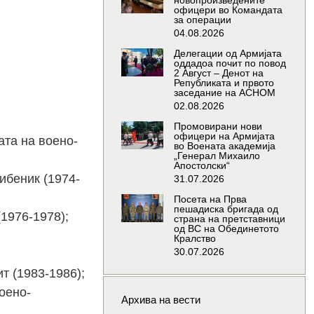
новопроизведените
офицери во Командата
за операции
04.08.2026
Делегации од Армијата
оддадоа почит по повод
2 Август – Денот на
Републиката и првото
заседание на АСНОМ
02.08.2026
Промовирани нови
офицери на Армијата
ата на воено-
во Воената академија
„Генерал Михаило
Апостолски“
ибеник (1974-
31.07.2026
Посета на Прва
пешадиска бригада од
1976-1978);
страна на претставници
од ВС на Обединетото
Кралство
30.07.2026
т (1983-1986);
оено-
Архива на вести