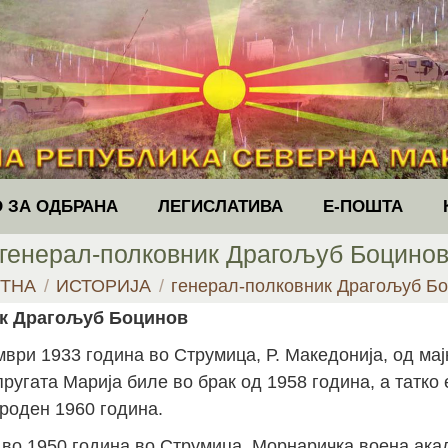
 ЗА ОДБРАНА
ЛЕГИСЛАТИВА
Е-ПОШТА
генерал-полковник Драгољуб Боцино
e here:
ТНА
ИСТОРИЈА
генерал-полковник Драгољуб Б
ик Драгољуб Боцинов
мври 1933 година во Струмица, Р. Македонија, од мај
пругата Марија биле во брак од 1958 година, а татко 
роден 1960 година.
 во 1950 година во Струмица, Морнаричка воена ака