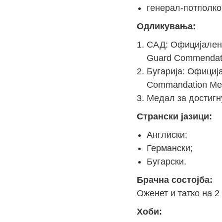
генерал-потполко
Одликувања:
САД: Официјален 
Guard Commendati
Бугарија: Официј
Commandation Meda
Медал за достиг
Странски јазици:
Англиски;
Германски;
Бугарски.
Брачна состојба:
Оженет и татко на 2
Хоби: