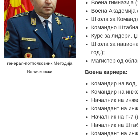
Воена гимназија (
Воена Академија (
Школа за Командан
Командно Штабна 
Курс за лидери, 
Школа за национа
год.);
Магистер од обла
генерал-потполковник Методија
Воена кариера:
Величковски
Командир на вод,
Командир на инже
Началник на инже
Командант на инж
Началник на Г-7 
Началник на Штаб
Командант на инж