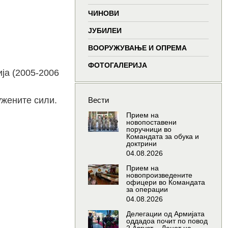
window
window
window
wind
ЧИНОВИ
ЈУБИЛЕИ
ВООРУЖУВАЊЕ И ОПРЕМА
ФОТОГАЛЕРИЈА
ја (2005-2006
ужените сили.
Вести
Прием на
новопоставени
поручници во
Командата за обука и
доктрини
04.08.2026
Прием на
новопроизведените
офицери во Командата
за операции
04.08.2026
Делегации од Армијата
оддадоа почит по повод