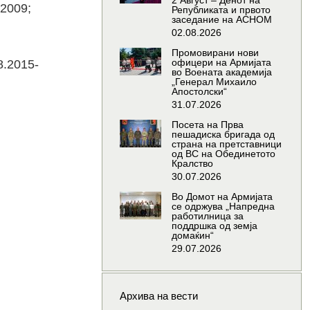
2 Август – Денот на
2009;
Републиката и првото
заседание на АСНОМ
02.08.2026
Промовирани нови
офицери на Армијата
8.2015-
во Воената академија
„Генерал Михаило
Апостолски“
31.07.2026
Посета на Прва
пешадиска бригада од
страна на претставници
од ВС на Обединетото
Кралство
30.07.2026
Во Домот на Армијата
се одржува „Напредна
работилница за
поддршка од земја
домаќин“
29.07.2026
Архива на вести