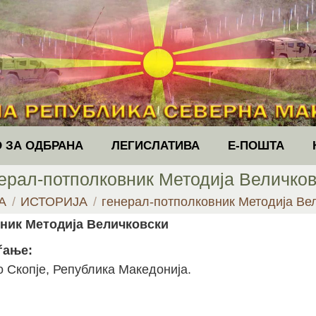
 ЗА ОДБРАНА
ЛЕГИСЛАТИВА
Е-ПОШТА
ерал-потполковник Методија Величко
ere:
А
ИСТОРИЈА
генерал-потполковник Методија Ве
ник Методија Величковски
ѓање:
о Скопје, Република Македонија.