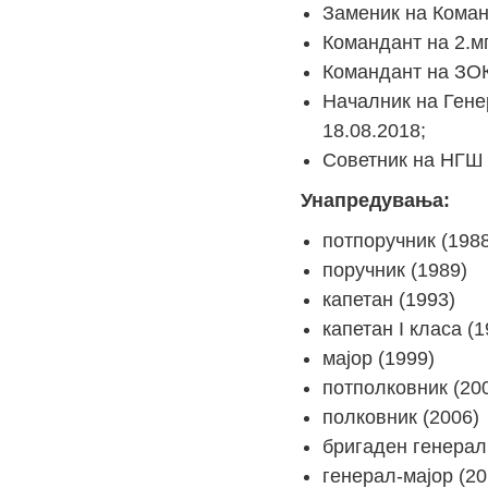
Заменик на Коман
Командант на 2.м
Командант на ЗОК
Началник на Гене
18.08.2018;
Советник на НГШ 
Унапредувања:
потпоручник (198
поручник (1989)
капетан (1993)
капетан I класа (1
мајор (1999)
потполковник (20
полковник (2006)
бригаден генерал
генерал-мајор (2