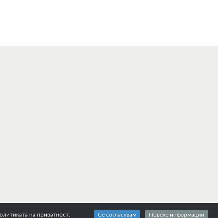
политиката на приватност.
Се согласувам
Повеќе информации