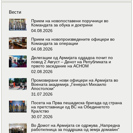
Вести
Прием на новопоставени поручници во
Командата за обука и доктрини
04.08.2026
Прием на новопроизведените офицери во
Командата за операции
04.08.2026
Делегации од Армијата оддадоа почит по
повод 2 Август – Денот на Републиката и
првото заседание на АСНОМ
02.08.2026
Промовирани нови офицери на Армијата во
Воената академија „Генерал Михаило
Апостолски“
31.07.2026
Посета на Прва пешадиска бригада од страна
на претставници од ВС на Обединетото
Кралство
30.07.2026
Во Домот на Армијата се одржува „Напредна
работилница за поддршка од земја домаќин“