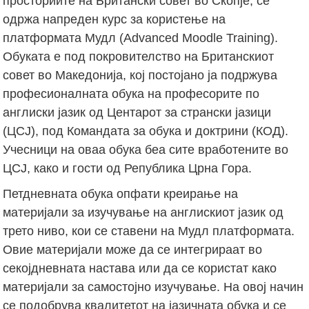
просториите на Британски совет во Скопје, се
одржа напреден курс за користење на
платформата Мудл (Advanced Moodle Training).
Обуката е под покровителство на Британскиот
совет во Македонија, кој постојано ја подржува
професионалната обука на професорите по
англиски јазик од Центарот за странски јазици
(ЦСЈ), под Командата за обука и доктрини (КОД).
Учесници на оваа обука беа сите вработените во
ЦСЈ, како и гости од Република Црна Гора.
Петдневната обука опфати креирање на
материјали за изучување на англискиот јазик од
трето ниво, кои се ставени на Мудл платформата.
Овие материјали може да се интегрираат во
секојдневната настава или да се користат како
материјали за самостојно изучување. На овој начин
се подобрува квалитетот на јазичната обука и се