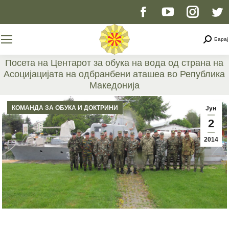
Facebook
YouTube
Instag
T
page
page
page
p
Searc
Барај
opens
opens
opens
o
Посета на Центарот за обука на вода од страна на
Асоцијацијата на одбранбени аташеа во Република
in
in
in
i
Македонија
You are here:
new
new
new
n
КОМАНДА ЗА ОБУКА И ДОКТРИНИ
Јун
2
window
window
windo
w
2014