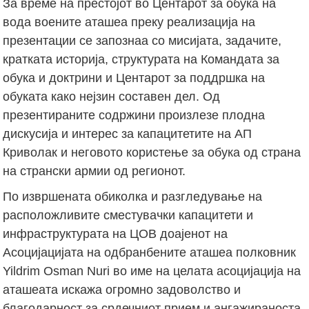
За време на престојот во Центарот за обука на
вода воените аташеа преку реализација на
презентации се запознаа со мисијата, задачите,
кратката историја, структурата на Командата за
обука и доктрини и Центарот за поддршка на
обуката како нејзин составен дел. Од
презентираните содржини произлезе плодна
дискусија и интерес за капацитетите на АП
Криволак и неговото користење за обука од страна
на странски армии од регионот.
По извршената обиколка и разгледување на
расположливите сместувачки капацитети и
инфраструктурата на ЦОВ доајенот на
Асоцијацијата на одбранбените аташеа полковник
Yildrim Osman Nuri во име на целата асоцијација на
аташеата искажа огромно задоволство и
благодарност за срдечниот прием и ангажираноста