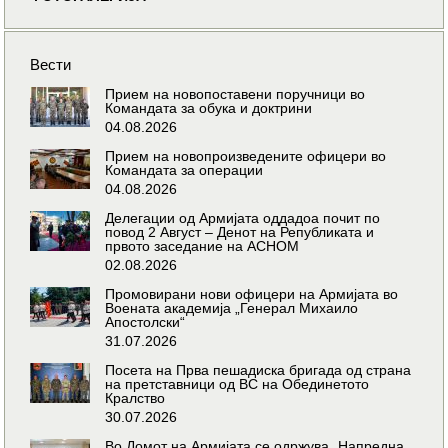
Вести
Прием на новопоставени поручници во
Командата за обука и доктрини
04.08.2026
Прием на новопроизведените офицери во
Командата за операции
04.08.2026
Делегации од Армијата оддадоа почит по
повод 2 Август – Денот на Републиката и
првото заседание на АСНОМ
02.08.2026
Промовирани нови офицери на Армијата во
Воената академија „Генерал Михаило
Апостолски“
31.07.2026
Посета на Прва пешадиска бригада од страна
на претставници од ВС на Обединетото
Кралство
30.07.2026
Во Домот на Армијата се одржува „Напредна