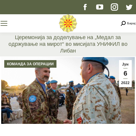
Facebook
YouTube
Instag
T
page
page
page
p
Searc
Барај
opens
opens
opens
o
Церемонија за доделување на „Медал за
одржување на мирот“ во мисијата УНИФИЛ во
in
in
in
i
Либан
You are here:
new
new
new
n
КОМАНДА ЗА ОПЕРАЦИИ
Јун
6
window
window
windo
w
2022