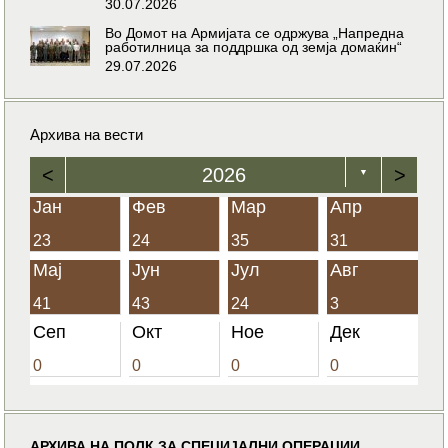
30.07.2026
Во Домот на Армијата се одржува „Напредна
работилница за поддршка од земја домаќин“
29.07.2026
Архива на вести
<
2026
>
▼
Јан
Фев
Мар
Апр
23
24
35
31
Мај
Јун
Јул
Авг
41
43
24
3
Сеп
Окт
Ное
Дек
0
0
0
0
АРХИВА НА ПОЛК ЗА СПЕЦИЈАЛНИ ОПЕРАЦИИ