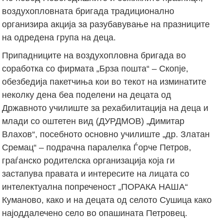
воздухопловната бригада традиционално
организира акција за разубавување на празниците
на одредена група на деца.
Припадниците на воздухопловна бригада во
соработка со фирмата „Брза пошта“ – Скопје,
обезбедија пакетчиња кои во текот на изминатите
неколку дена беа поделени на децата од
Државното училиште за рехабилитација на деца и
млади со оштетен вид (ДУРДМОВ) „Димитар
Влахов“, посебното основно училиште „др. Златан
Сремац“ – подрачна паралелка Ѓорче Петров,
граѓанско родителска организација која ги
застапува правата и интересите на лицата со
интелектуална попреченост „ПОРАКА НАША“
Куманово, како и на децата од селото Сушица како
најоддалечено село во опашината Петровец.