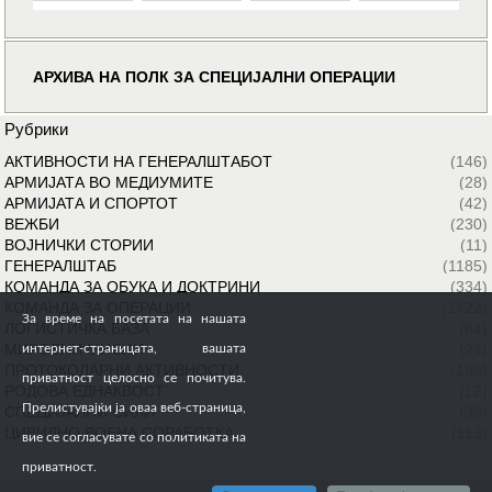
АРХИВА НА ПОЛК ЗА СПЕЦИЈАЛНИ ОПЕРАЦИИ
Рубрики
АКТИВНОСТИ НА ГЕНЕРАЛШТАБОТ
(146)
АРМИЈАТА ВО МЕДИУМИТЕ
(28)
АРМИЈАТА И СПОРТОТ
(42)
ВЕЖБИ
(230)
ВОЈНИЧКИ СТОРИИ
(11)
ГЕНЕРАЛШТАБ
(1185)
КОМАНДА ЗА ОБУКА И ДОКТРИНИ
(334)
КОМАНДА ЗА ОПЕРАЦИИ
(1422)
За време на посетата на нашата
ЛОГИСТИЧКА БАЗА
(64)
МИРОВНИ МИСИИ
(24)
интернет-страницата, вашата
ПРОТОКОЛАРНИ АКТИВНОСТИ
(185)
приватност целосно се почитува.
РОДОВА ЕДНАКВОСТ
(12)
Прелистувајќи ја оваа веб-страница,
СПЕЦИЈАЛНИ СИЛИ
(35)
ЦИВИЛНО ВОЕНА СОРАБОТКА
(113)
вие се согласувате со политиката на
приватност.