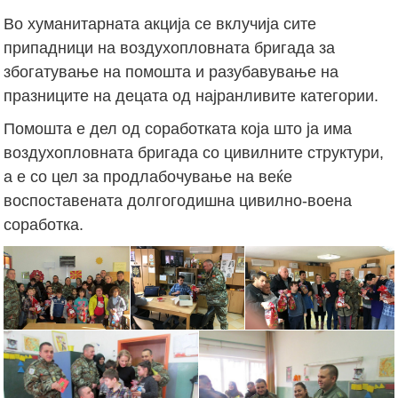
Во хуманитарната акција се вклучија сите
припадници на воздухопловната бригада за
збогатување на помошта и разубавување на
празниците на децата од најранливите категории.
Помошта е дел од соработката која што ја има
воздухопловната бригада со цивилните структури,
а е со цел за продлабочување на веќе
воспоставената долгогодишна цивилно-воена
соработка.