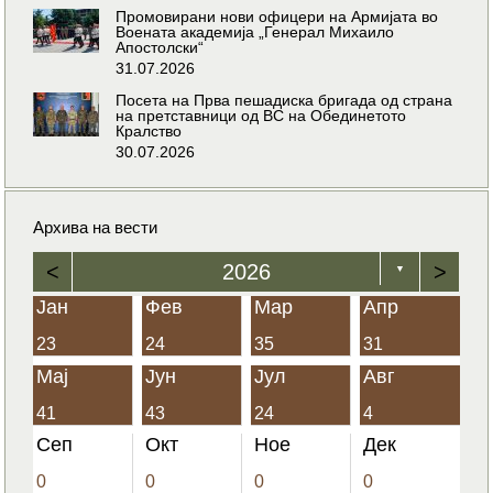
Промовирани нови офицери на Армијата во
Воената академија „Генерал Михаило
Апостолски“
31.07.2026
Посета на Прва пешадиска бригада од страна
на претставници од ВС на Обединетото
Кралство
30.07.2026
Архива на вести
<
2026
>
▼
Јан
Фев
Мар
Апр
23
24
35
31
Мај
Јун
Јул
Авг
41
43
24
4
Сеп
Окт
Ное
Дек
0
0
0
0