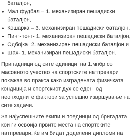
баталјон,
Мал фудбал – 1. механизиран пешадиски
баталјон,
Кошарка – 3. механизиран пешадиски баталјон,
Пинг-понг- 1. механизиран пешадиски баталјон,
Одбојка- 2. механизиран пешадиски баталјон и
Шах- 1. механизиран пешадиски баталјон.
Припадници од сите единици на 1.мпбр со
масовното учество на спортските натпревари
покажаа во пракса како изградената физичката
кондиција и спортскиот дух се еден од
неопходните фактори за успешно извршување на
сите задачи.
За најуспешните екипи и поединци од бригадата
кои ги освоија првите места на спортските
натпревари, ќе им бидат доделени дипломи на