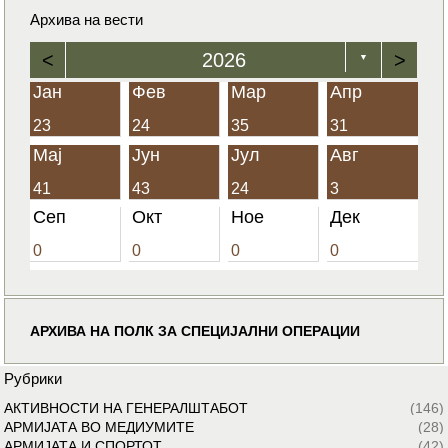
Архива на вести
<
2026
>
▼
Јан
Фев
Мар
Апр
23
24
35
31
Мај
Јун
Јул
Авг
41
43
24
3
Сеп
Окт
Ное
Дек
0
0
0
0
АРХИВА НА ПОЛК ЗА СПЕЦИЈАЛНИ ОПЕРАЦИИ
Рубрики
АКТИВНОСТИ НА ГЕНЕРАЛШТАБОТ
(146)
АРМИЈАТА ВО МЕДИУМИТЕ
(28)
АРМИЈАТА И СПОРТОТ
(42)