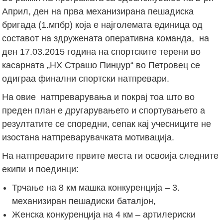
Април, ден на прва механизирана пешадиска
бригада (1.мпбр) која е најголемата единица од
составот на здружената оперативна команда, на
ден 17.03.2015 година на спортските терени во
касарната „НХ Страшо Пинџур“ во Петровец се
одиграа финални спортски натпревари.
На овие натпреварувања и покрај тоа што во
преден план е другарувањето и спортувањето а
резултатите се споредни, сепак кај учесниците не
изостана натпреварувачката мотивација.
На натпреварите првите места ги освоија следните
екипи и поединци:
Трчање на 8 км машка конкуренција – 3.
механизиран пешадиски баталјон,
Женска конкуренција на 4 км – артилериски