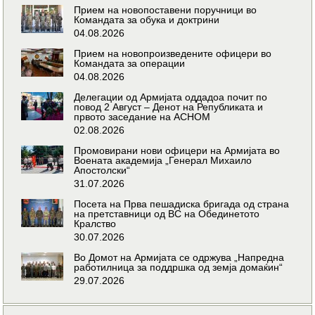
Прием на новопоставени поручници во
Командата за обука и доктрини
04.08.2026
Прием на новопроизведените офицери во
Командата за операции
04.08.2026
Делегации од Армијата оддадоа почит по
повод 2 Август – Денот на Републиката и
првото заседание на АСНОМ
02.08.2026
Промовирани нови офицери на Армијата во
Воената академија „Генерал Михаило
Апостолски“
31.07.2026
Посета на Прва пешадиска бригада од страна
на претставници од ВС на Обединетото
Кралство
30.07.2026
Во Домот на Армијата се одржува „Напредна
работилница за поддршка од земја домаќин“
29.07.2026