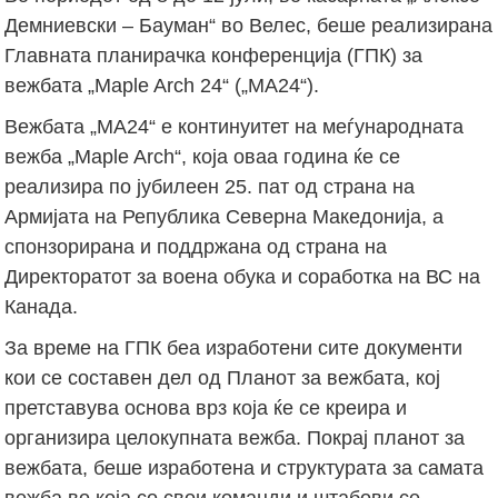
Дeмниевски – Бауман“ во Велес, беше реализирана
Главната планирачка конференција (ГПК) за
вежбата „Maple Arch 24“ („МА24“).
Вежбата „МА24“ е континуитет на меѓународната
вежба „Maple Arch“, која оваа година ќе се
реализира по јубилеен 25. пат од страна на
Армијата на Република Северна Македонија, а
спонзорирана и поддржана од страна на
Директоратот за воена обука и соработка на ВС на
Канада.
За време на ГПК беа изработени сите документи
кои се составен дел од Планот за вежбата, кој
претставува основа врз која ќе се креира и
организира целокупната вежба. Покрај планот за
вежбата, беше изработена и структурата за самата
вежба во која со свои команди и штабови се