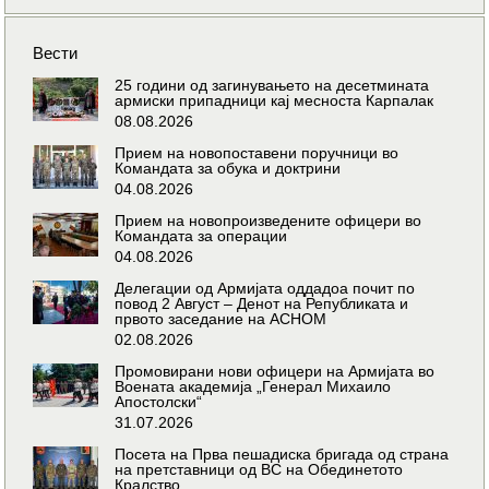
Вести
25 години од загинувањето на десетмината
армиски припадници кај месноста Карпалак
08.08.2026
Прием на новопоставени поручници во
Командата за обука и доктрини
04.08.2026
Прием на новопроизведените офицери во
Командата за операции
04.08.2026
Делегации од Армијата оддадоа почит по
повод 2 Август – Денот на Републиката и
првото заседание на АСНОМ
02.08.2026
Промовирани нови офицери на Армијата во
Воената академија „Генерал Михаило
Апостолски“
31.07.2026
Посета на Прва пешадиска бригада од страна
на претставници од ВС на Обединетото
Кралство