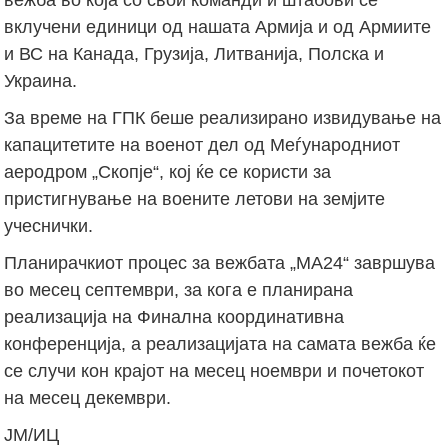
вклучени единици од нашата Армија и од Армиите
и ВС на Канада, Грузија, Литванија, Полска и
Украина.
За време на ГПК беше реализирано извидување на
капацитетите на военот дел од Меѓународниот
аеродром „Скопје“, кој ќе се користи за
пристигнување на воените летови на земјите
учеснички.
Планирачкиот процес за вежбата „МА24“ завршува
во месец септември, за кога е планирана
реализација на Финална координативна
конференција, а реализацијата на самата вежба ќе
се случи кон крајот на месец ноември и почетокот
на месец декември.
ЈМ/ИЦ