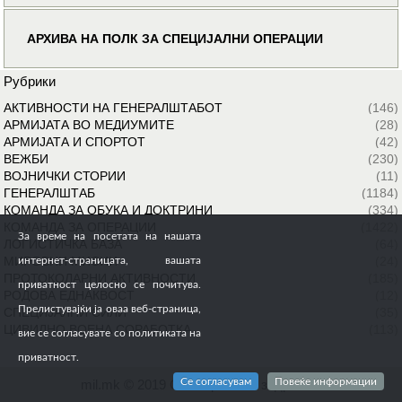
АРХИВА НА ПОЛК ЗА СПЕЦИЈАЛНИ ОПЕРАЦИИ
Рубрики
АКТИВНОСТИ НА ГЕНЕРАЛШТАБОТ
(146)
АРМИЈАТА ВО МЕДИУМИТЕ
(28)
АРМИЈАТА И СПОРТОТ
(42)
ВЕЖБИ
(230)
ВОЈНИЧКИ СТОРИИ
(11)
ГЕНЕРАЛШТАБ
(1184)
КОМАНДА ЗА ОБУКА И ДОКТРИНИ
(334)
КОМАНДА ЗА ОПЕРАЦИИ
(1422)
За време на посетата на нашата
ЛОГИСТИЧКА БАЗА
(64)
МИРОВНИ МИСИИ
(24)
интернет-страницата, вашата
ПРОТОКОЛАРНИ АКТИВНОСТИ
(185)
приватност целосно се почитува.
РОДОВА ЕДНАКВОСТ
(12)
Прелистувајќи ја оваа веб-страница,
СПЕЦИЈАЛНИ СИЛИ
(35)
ЦИВИЛНО ВОЕНА СОРАБОТКА
(113)
вие се согласувате со политиката на
приватност.
Се согласувам
Повеќе информации
mil.mk © 2019 Сите права се задржани