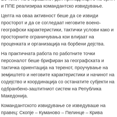
и ППЕ реализираа командантско извидување.
Целта на оваа активност беше да се извиди
просторот и да се согледаат неговите воено-
географски карактеристики, тактички услови како и
просторните ограничувања кои влијаат на
проценката и организација на борбени дејства.
На практичната работа по работните точки
персоналот беше брифиран за географската и
тактичка ориентација на теренот, проучување на
земјиштето и неговите карактеристики и начинот на
содејство и координација со останатите субјекти на
одбранбено-заштитниот систем на Република
Македонија.
Командантското извидување се изведуваше на
правец: Скопје – Куманово – Пелинце – Крива