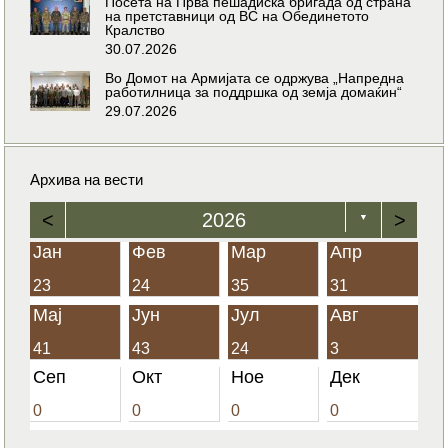
Посета на Прва пешадиска бригада од страна
на претставници од ВС на Обединетото
Кралство
30.07.2026
Во Домот на Армијата се одржува „Напредна
работилница за поддршка од земја домаќин“
29.07.2026
Архива на вести
<
2026
>
▼
Јан
Фев
Мар
Апр
23
24
35
31
Мај
Јун
Јул
Авг
41
43
24
3
Сеп
Окт
Ное
Дек
0
0
0
0