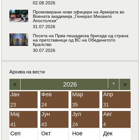
02.08.2026
Промовирани нови офицери на Армијата во
Воената академија „Генерал Михаило
Апостолски“
31.07.2026
Посета на Прва пешадиска бригада од страна
на претставници од ВС на Обединетото
Кралство
30.07.2026
Архива на вести
<
2026
>
▼
Јан
Фев
Мар
Апр
23
24
35
31
Мај
Јун
Јул
Авг
41
43
24
4
Сеп
Окт
Ное
Дек