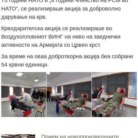
75 години НАТО и „4 години членство на РСМ во
НАТО“, се реализираше акција за доброволно
дарување на крв.
Крводарителска акција се реализираше во
Воздухопловниот ВИНГ на ниво на заеднички
активности на Армијата со Црвен крст.
За време на оваа добротворна акција беа собрани
54 крвни единици.
Прием на новопроизведените