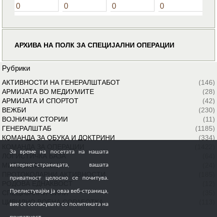
0
0
0
0
АРХИВА НА ПОЛК ЗА СПЕЦИЈАЛНИ ОПЕРАЦИИ
Рубрики
АКТИВНОСТИ НА ГЕНЕРАЛШТАБОТ
(146)
АРМИЈАТА ВО МЕДИУМИТЕ
(28)
АРМИЈАТА И СПОРТОТ
(42)
ВЕЖБИ
(230)
ВОЈНИЧКИ СТОРИИ
(11)
ГЕНЕРАЛШТАБ
(1185)
КОМАНДА ЗА ОБУКА И ДОКТРИНИ
(334)
КОМАНДА ЗА ОПЕРАЦИИ
(1422)
За време на посетата на нашата
ЛОГИСТИЧКА БАЗА
(64)
МИРОВНИ МИСИИ
(24)
интернет-страницата, вашата
ПРОТОКОЛАРНИ АКТИВНОСТИ
(185)
приватност целосно се почитува.
РОДОВА ЕДНАКВОСТ
(12)
Прелистувајќи ја оваа веб-страница,
СПЕЦИЈАЛНИ СИЛИ
(35)
ЦИВИЛНО ВОЕНА СОРАБОТКА
(113)
вие се согласувате со политиката на