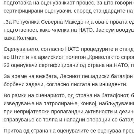
подготовка на оценувачкиот процес, за што говори
сертифицирани оценувачи, според стандардите на
„За Република Северна Македонија ова е првата 
подготвеност, како членка на НАТО. Јас сум вооду
кажа Колман.
Оценувањето, согласно НАТО процедурите и станда
во Штип и на армискиот полигон „Криволак“го спро
23 оценувачи сертифицирани од страна на НАТО, пр
За време на вежбата, Лесниот пешадиски баталјон
борбени задачи, согласно листата на инциденти.
Во рамки на сценариото, од страна на баталјонот,
изведување на патролирање, конвој, набљудувачни
при непријателски пропагандни активности и дезин
справување со толпа и нападни операции со батал
Притоа од страна на оценувачите се оценуваа про