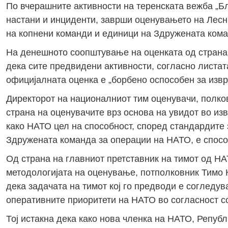
По вчерашните активности на теренската вежба „Б
настани и инциденти, заврши оценувањето на Лесн
на копнени команди и единици на Здружената кома
На денешното соопштување на оценката од страна
дека сите предвидени активности, согласно листат
официјалната оценка е „борбено оспособен за извр
Директорот на националниот тим оценувачи, полков
страна на оценувачите врз основа на увидот во из
како НАТО цел на способност, според стандардите 
Здружената команда за операции на НАТО, е спосо
Од страна на главниот претставник на тимот од Н
методологијата на оценување, потполковник Тимо 
дека задачата на тимот кој го предводи е соглед
оперативните приоритети на НАТО во согласност с
Тој истакна дека како нова членка на НАТО, Репу