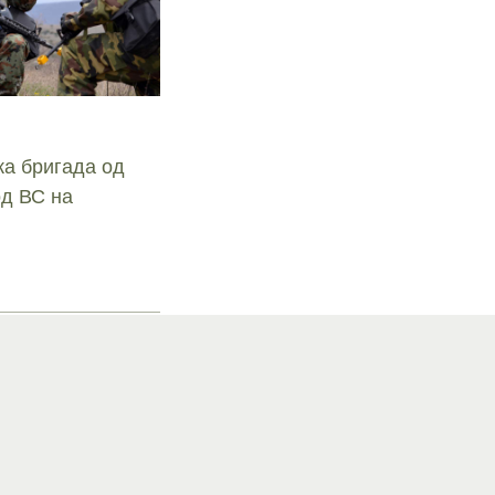
ка бригада од
од ВС на