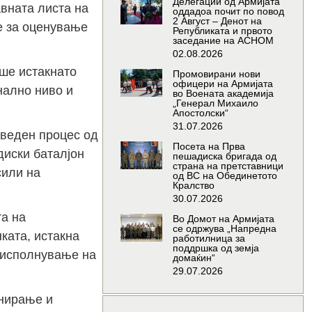
Делегации од Армијата
вната листа на
оддадоа почит по повод
2 Август – Денот на
е за оценување
Републиката и првото
заседание на АСНОМ
02.08.2026
ше истакнато
Промовирани нови
офицери на Армијата
нално ниво и
во Воената академија
„Генерал Михаило
Апостолски“
31.07.2026
оведен процес од
Посета на Прва
диски баталјон
пешадиска бригада од
страна на претставници
сили на
од ВС на Обединетото
Кралство
30.07.2026
та на
Во Домот на Армијата
се одржува „Напредна
ката, истакна
работилница за
поддршка од земја
о исполнување на
домаќин“
29.07.2026
анирање и