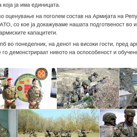
 која ја има единицата.
о оценување на поголем состав на Армијата на Реп
АТО, со кое ја докажуваме нашата подготвеност во 
армиските капацитети.
б во понеделник, на денот на високи гости, пред ар
е го демонстрираат нивото на оспособеност и обучен