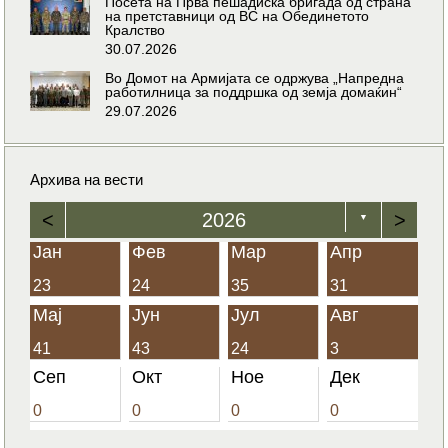
Посета на Прва пешадиска бригада од страна
на претставници од ВС на Обединетото
Кралство
30.07.2026
Во Домот на Армијата се одржува „Напредна
работилница за поддршка од земја домаќин“
29.07.2026
Архива на вести
<
2026
>
▼
Јан
Фев
Мар
Апр
23
24
35
31
Мај
Јун
Јул
Авг
41
43
24
3
Сеп
Окт
Ное
Дек
0
0
0
0