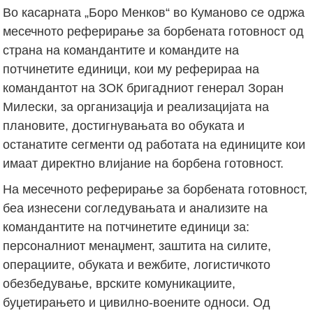
Во касарната „Боро Менков“ во Куманово се одржа
месечното реферирање за борбената готовност од
страна на командантите и командите на
потчинетите единици, кои му реферираа на
командантот на ЗОК бригадниот генерал Зоран
Милески, за организација и реализацијата на
плановите, достигнувањата во обуката и
останатите сегменти од работата на единиците кои
имаат директно влијание на борбена готовност.
На месечното реферирање за борбената готовност,
беа изнесени согледувањата и анализите на
командантите на потчинетите единици за:
персоналниот менаџмент, заштита на силите,
операциите, обуката и вежбите, логистичкото
обезбедување, врските комуникациите,
буџетирањето и цивилно-воените односи. Од