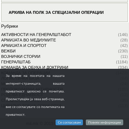
АРХИВА НА ПОЛК ЗА СПЕЦИЈАЛНИ ОПЕРАЦИИ
Рубрики
АКТИВНОСТИ НА ГЕНЕРАЛШТАБОТ
(146)
АРМИЈАТА ВО МЕДИУМИТЕ
(28)
АРМИЈАТА И СПОРТОТ
(42)
ВЕЖБИ
(230)
ВОЈНИЧКИ СТОРИИ
(11)
ГЕНЕРАЛШТАБ
(1184)
КОМАНДА ЗА ОБУКА И ДОКТРИНИ
(334)
КОМАНДА ЗА ОПЕРАЦИИ
(1422)
За време на посетата на нашата
ЛОГИСТИЧКА БАЗА
(64)
МИРОВНИ МИСИИ
(24)
интернет-страницата, вашата
ПРОТОКОЛАРНИ АКТИВНОСТИ
(185)
приватност целосно се почитува.
РОДОВА ЕДНАКВОСТ
(12)
Прелистувајќи ја оваа веб-страница,
СПЕЦИЈАЛНИ СИЛИ
(35)
ЦИВИЛНО ВОЕНА СОРАБОТКА
(113)
вие се согласувате со политиката на
приватност.
Се согласувам
Повеќе информации
mil.mk © 2019 Сите права се задржани