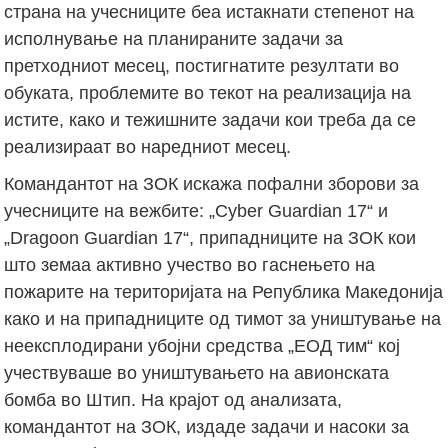
страна на учесниците беа истакнати степенот на
исполнување на планираните задачи за
претходниот месец, постигнатите резултати во
обуката, проблемите во текот на реализација на
истите, како и тежишните задачи кои треба да се
реализираат во наредниот месец.
Командантот на ЗОК искажа пофални зборови за
учесниците на вежбите: „Cyber Guardian 17“ и
„Dragoon Guardian 17“, припадниците на ЗОК кои
што земаа активно учество во гаснењето на
пожарите на територијата на Република Македонија
како и на припадниците од тимот за уништување на
неексплодирани убојни средства „ЕОД тим“ кој
учествуваше во уништувањето на авионската
бомба во Штип. На крајот од анализата,
командантот на ЗОК, издаде задачи и насоки за