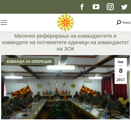
Facebook
YouTube
Instag
T
page
page
page
p
Searc
Барај
opens
opens
opens
o
Месечно реферирање на командантите и
командите на потчинетите единици на командантот
in
in
in
i
на ЗОК
You are here:
new
new
new
n
КОМАНДА ЗА ОПЕРАЦИИ
Авг
8
window
window
windo
w
2017