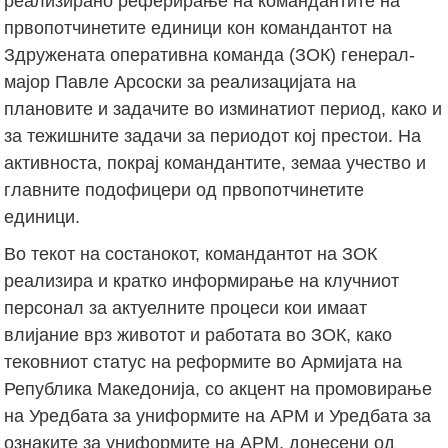
реализирано реферирање на командантите на
првопотчинетите единици кон командантот на
Здружената оперативна команда (ЗОК) генерал-
мајор Павле Арсоски за реализацијата на
плановите и задачите во изминатиот период, како и
за тежишните задачи за периодот кој престои. На
активноста, покрај командантите, земаа учество и
главните подофицери од првопотчинетите
единици.
Во текот на состанокот, командантот на ЗОК
реализира и кратко информирање на клучниот
персонал за актуелните процеси кои имаат
влијание врз животот и работата во ЗОК, како
тековниот статус на реформите во Армијата на
Република Македонија, со акцент на промовирање
на Уредбата за униформите на АРМ и Уредбата за
ознаките за униформите на АРМ, донесени од