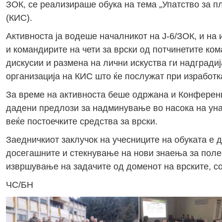
ЗОК, се реализираше обука на тема „Упатство за 
(КИС).
Активноста ја водеше началникот на Ј-6/ЗОК, и на 
и командирите на чети за врски од потчинетите ко
дискусии и размена на лични искуства ги надгради
организација на КИС што ќе послужат при изработк
За време на активноста беше одржана и Конференци
дадени предлози за надминување во насока на ун
веќе постоечките средства за врски.
Заедничкиот заклучок на учесниците на обуката е
досегашните и стекнување на нови знаења за поле
извршување на задачите од доменот на врските, со
ЧС/БН