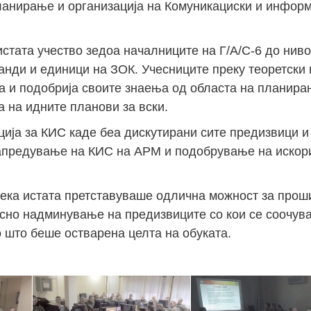
планирање и организација на Комуникациски и инфор
истата учество зедоа началниците на Г/А/С-6 до ниво
манди и единици на ЗОК. Учесниците преку теоретски
ја и подобрија своите знаења од областа на планира
а на идните планови за вски.
ја за КИС каде беа дискутирани сите предизвици и 
апредување на КИС на АРМ и подобрување на искор
 дека истата претставуваше одлична можност за про
сно надминување на предизвиците со кои се соочува
 што беше остварена целта на обуката.