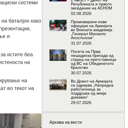
2 Август – Денот на
мациски системи
Републиката и првото
заседание на АСНОМ
02.08.2026
 на баталјон како
Промовирани нови
офицери на Армијата
 презентации,
во Воената академија
„Генерал Михаило
ње и
Апостолски“
31.07.2026
Посета на Прва
за истите беа
пешадиска бригада од
страна на претставници
истеноста на
од ВС на Обединетото
Кралство
30.07.2026
ширување на
Во Домот на Армијата
се одржува „Напредна
ат во текот на
работилница за
поддршка од земја
домаќин“
29.07.2026
Архива на вести