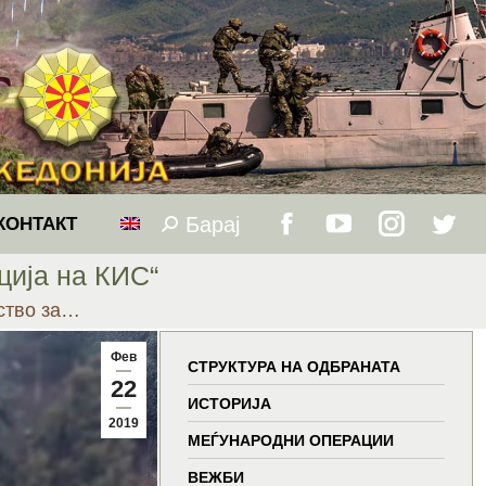
Барај
Search:
КОНТАКТ
Facebook
YouTube
Instagram
Twitt
ција на КИС“
page
page
page
page
тство за…
opens
opens
opens
open
Фев
СТРУКТУРА НА ОДБРАНАТА
22
in
in
in
in
ИСТОРИЈА
2019
МЕЃУНАРОДНИ ОПЕРАЦИИ
new
new
new
new
ВЕЖБИ