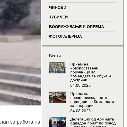
window
window
window
wind
ЧИНОВИ
ЈУБИЛЕИ
ВООРУЖУВАЊЕ И ОПРЕМА
ФОТОГАЛЕРИЈА
Вести
Прием на
новопоставени
поручници во
Командата за обука и
доктрини
04.08.2026
Прием на
новопроизведените
офицери во Командата
за операции
04.08.2026
Делегации од Армијата
лан за работа на
оддадоа почит по повод