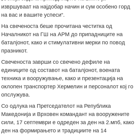
извршуваат на најдобар начин и сум особено горд
на вас и вашите успеси“.
На свеченоста беше прочитана честитка од
Началникот на ГШ на АРМ до припадниците на
баталјонот, како и стимулативни мерки по повод
празникот.
Свеченоста заврши со свечено дефиле на
единиците од составот на баталјонот, воената
техника и вооружување, како и презентација на
оклопен транспортер Хермелин и персоналот кој го
опслужува.
Со одлука на Претседателот на Република
Македонија и Врховен командант на вооружените
сили, 17 септември е одреден за ден на 2.мпб, како
ден на формирањето и традициите на 14