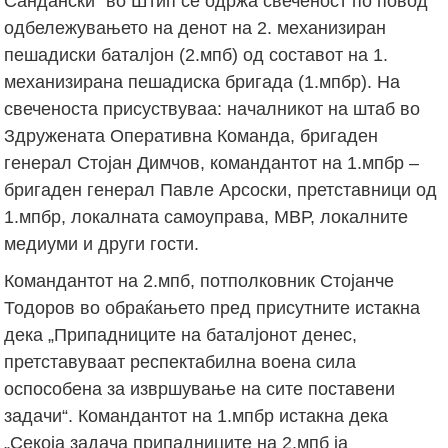
Сандански” во Штип се одржа свеченост по повод
одбележувањето на денот на 2. механизиран
пешадиски баталјон (2.мпб) од составот на 1.
механизирана пешадиска бригада (1.мпбр). На
свеченоста присуствуваа: началникот на штаб во
Здружената Оперативна Команда, бригаден
генерал Стојан Димчов, командантот на 1.мпбр –
бригаден генерал Павле Арсоски, претставници од
1.мпбр, локалната самоуправа, МВР, локалните
медиуми и други гости.
Командантот на 2.мпб, потполковник Стојанче
Тодоров во обраќањето пред присутните истакна
дека „Припадниците на баталјонот денес,
претставуваат респектабилна воена сила
оспособена за извршување на сите поставени
задачи“. Командантот на 1.мпбр истакна дека
„Секоја задача припадниците на 2.мпб ја