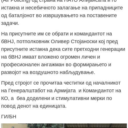
истакна и несебичното залагање на припадниците
од баталјонот во извршувањето на поставените
задачи.
На присутните им се обрати и командантот на
бВНЈ, потполковник Оливер Стојаноски кој пред
присутните истакна дека сите претходни генерации
на бВНЈ имаат вложено огромен личен и
професионален ангажман во формирањето и
развојот на воздушното набљудување.
Пред стројот се прочитаа честитки од началникот
на Генералштабот на Армијата и Командантот на
КО, а беа доделени и стимулативни мерки по
повод денот на единицата.
ГИ/БН