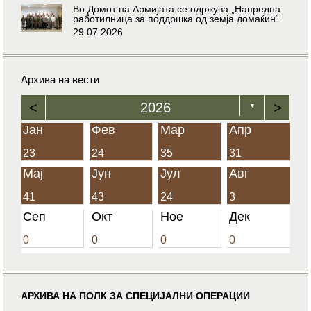
Во Домот на Армијата се одржува „Напредна
работилница за поддршка од земја домаќин“
29.07.2026
Архива на вести
<
2026
>
▼
Јан
Фев
Мар
Апр
23
24
35
31
Мај
Јун
Јул
Авг
41
43
24
3
Сеп
Окт
Ное
Дек
0
0
0
0
АРХИВА НА ПОЛК ЗА СПЕЦИЈАЛНИ ОПЕРАЦИИ