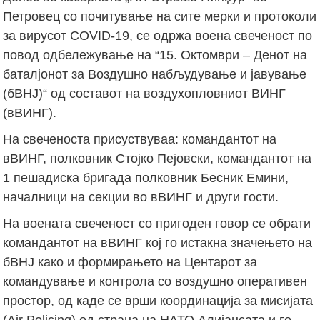
Петровец со почитување на сите мерки и протоколи
за вирусот COVID-19, се одржа воена свеченост по
повод одбележување на “15. Октомври – Денот на
баталјонот за Воздушно набљудување и јавување
(бВНЈ)“ од составот на воздухопловниот ВИНГ
(вВИНГ).
На свеченоста присуствуваа: командантот на
вВИНГ, полковник Стојко Пејовски, командантот на
1 пешадиска бригада полковник Бесник Емини,
началници на секции во вВИНГ и други гости.
На воената свеченост со пригоден говор се обрати
командантот на вВИНГ кој го истакна значењето на
бВНЈ како и формирањето на Центарот за
командување и контрола со воздушно оперативен
простор, од каде се врши координација за мисијата
(Air Policing) од страна на НАТО Алијансата и го