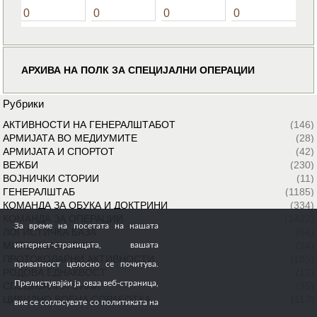
0
0
0
0
АРХИВА НА ПОЛК ЗА СПЕЦИЈАЛНИ ОПЕРАЦИИ
Рубрики
АКТИВНОСТИ НА ГЕНЕРАЛШТАБОТ
(146)
АРМИЈАТА ВО МЕДИУМИТЕ
(28)
АРМИЈАТА И СПОРТОТ
(42)
ВЕЖБИ
(230)
ВОЈНИЧКИ СТОРИИ
(11)
ГЕНЕРАЛШТАБ
(1185)
КОМАНДА ЗА ОБУКА И ДОКТРИНИ
(334)
КОМАНДА ЗА ОПЕРАЦИИ
(1422)
За време на посетата на нашата
ЛОГИСТИЧКА БАЗА
(64)
МИРОВНИ МИСИИ
(24)
интернет-страницата, вашата
ПРОТОКОЛАРНИ АКТИВНОСТИ
(185)
приватност целосно се почитува.
РОДОВА ЕДНАКВОСТ
(12)
Прелистувајќи ја оваа веб-страница,
СПЕЦИЈАЛНИ СИЛИ
(35)
ЦИВИЛНО ВОЕНА СОРАБОТКА
(113)
вие се согласувате со политиката на