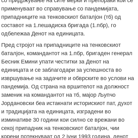
со придржување на сите мерки и препораки кои се
применуваат во справување со пандемијата,
припадниците на тенковскиот баталјон (тб) од
составот на 1.пешадиска бригада (1.пбр), го
одбележаа Денот на единицата.
Пред стројот на припадниците на тенковскиот
баталјон, командантот на 1.пбр, бригаден генерал
Бесник Емини упати честитки за Денот на
единицата и се заблагодари за успешноста во
извршување на задачите и обврските во услови на
пандемија. Од страна на вршителот на должност
заменик на командантот на тб, мајор Љупчо
Јордановски беа истакнати историскиот пат, духот
и традицијата на единицата, изградени во
изминативе 30 години кои силно се врежани во
секој припадник на тенковскиот баталјон, чии
корени потекнуваат од 2 јуни 1993 година, денот