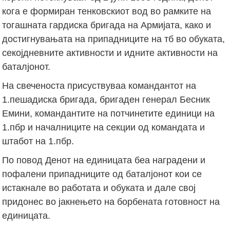
кога е формиран тенковскиот вод во рамките на
тогашната гардиска бригада на Армијата, како и
достигнувањата на припадниците на тб во обуката,
секојдневните активности и идните активности на
баталјонот.
На свеченоста присуствуваа командантот на
1.пешадиска бригада, бригаден генерал Бесник
Емини, командантите на потчинетите единици на
1.пбр и началниците на секции од командата и
штабот на 1.пбр.
По повод Денот на единицата беа наградени и
пофалени припадниците од баталјонот кои се
истакнале во работата и обуката и дале свој
придонес во јакнењето на борбената готовност на
единицата.