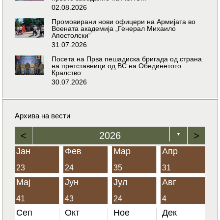
02.08.2026
Промовирани нови офицери на Армијата во
Воената академија „Генерал Михаило
Апостолски“
31.07.2026
Посета на Прва пешадиска бригада од страна
на претставници од ВС на Обединетото
Кралство
30.07.2026
Архива на вести
<
2026
>
▼
Јан
Фев
Мар
Апр
23
24
35
31
Мај
Јун
Јул
Авг
41
43
24
4
Сеп
Окт
Ное
Дек