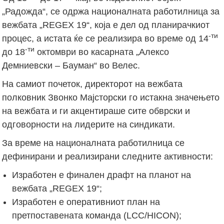
„Радожда“, се одржа националната работилница за
вежбата „REGEX 19“, која е дел од планирачкиот
-ти
процес, а истата ќе се реализира во време од 14
-ти
до 18
октомври во касарната „Алексо
Демниевски – Бауман“ во Велес.
На самиот почеток, директорот на вежбата
полковник Звонко Мајсторски го истакна значењето
на вежбата и ги акцентираше сите обврски и
одговорности на лидерите на синдикати.
За време на националната работилница се
дефинирани и реализирани следните активности:
Изработен е финален драфт на планот на
вежбата „REGEX 19“;
Изработен е оперативниот план на
претпоставената команда (LCC/HICON);