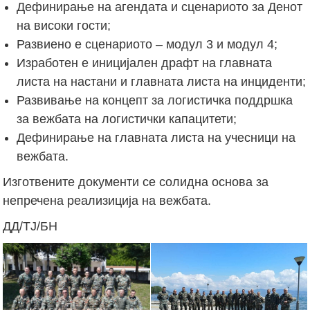
Дефинирање на агендата и сценариото за Денот
на високи гости;
Развиено е сценариото – модул 3 и модул 4;
Изработен е иницијален драфт на главната
листа на настани и главната листа на инциденти;
Развивање на концепт за логистичка поддршка
за вежбата на логистички капацитети;
Дефинирање на главната листа на учесници на
вежбата.
Изготвените документи се солидна основа за
непречена реализиција на вежбата.
ДД/ТЈ/БН