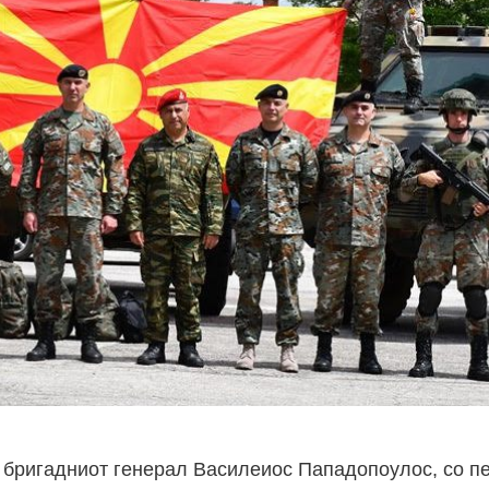
 бригадниот генерал Василеиос Пападопоулос, со п