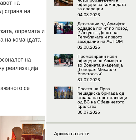
новопроизведените
авот на
офицери во Командата
за операции
д страна на
04.08.2026
Делегации од Армијата
оддадоа почит по повод
ката, опремата и
2 Август – Денот на
Републиката и првото
ња на командата
заседание на АСНОМ
02.08.2026
Промовирани нови
ерсоналот на
офицери на Армијата
во Воената академија
ку реализација
„Генерал Михаило
Апостолски“
31.07.2026
кажаното се
Посета на Прва
пешадиска бригада од
страна на претставници
од ВС на Обединетото
Кралство
30.07.2026
Архива на вести