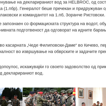
ценување на декларираниот вод за HELBROC, од сост
да (1.пбр). Генералот беше пречекан и придружуван о
лаковски и командантот на 1.пб, Зоранче Ристовски.
 запознаен со формациската структура на водот, обу
 нивната подготвеност да одговорат на идните бара
а во касарната „Чеде Филиповски-Даме“ во Кичево, п
налност во извршување на обврските и задачите пре
допоулос, искажувајќи го своето задоволство од при
од декларираниот вод.