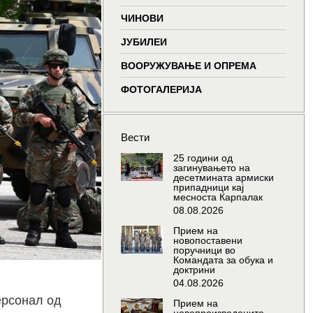
window
window
window
window
ЧИНОВИ
ЈУБИЛЕИ
ВООРУЖУВАЊЕ И ОПРЕМА
ФОТОГАЛЕРИЈА
Вести
25 години од
загинувањето на
десетмината армиски
припадници кај
месноста Карпалак
08.08.2026
Прием на
новопоставени
поручници во
Командата за обука и
доктрини
04.08.2026
ерсонал од
Прием на