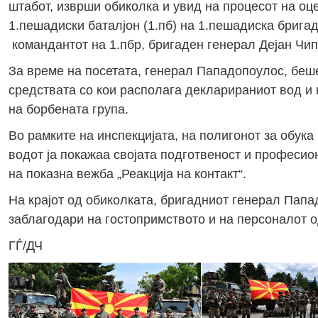
штабот, изврши обиколка и увид на процесот на о
1.пешадиски баталјон (1.пб) на 1.пешадиска брига
командантот на 1.пбр, бригаден генерал Дејан Чип
За време на посетата, генерал Пападопоулос, беше
средствата со кои располага декларираниот вод и
на борбената група.
Во рамките на инспекцијата, на полигонот за обук
водот ја покажаа својата подготвеност и професио
на показна вежба „Реакција на контакт“.
На крајот од обиколката, бригадниот генерал Папа
заблагодари на гостопримството и на персоналот 
ГЃ/ДЧ