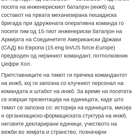
посета на инженерискиот баталјон (инжб) од
составот на првата механизирана пешадиска
бригада при здружената оперативна команда го
посети тим од 15-тиот инженериски баталјон на
Армијата на Соединетите Американски Држави
(САД) во Европа (15.eng bn/US force-Europe)
предводен од нејзиниот командант, потполковник
Џефри Хол.
Претставниците на тимот ги пречека командантот
на инжб, кој ги запозна со клучниот персонал на
командата и штабот на инжб. За време на посетата
се изврши презентација на единицата, каде што
тимот се запозна со: историја на единицата, мисија
и организациско-формациската стуктура на инжб,
неговите декларирани единици, учеството на
вежби во земјата и странство, позначајни