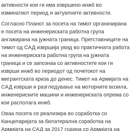
активности кои ги има извршено инжб во
изминатиот период и актуелните активности.
Согласно Планот за посета на тимот организирана
е посета на инженериската работна група
ангажирана на јужната граница. Претставниците на
тимот од САД извршија увид во практичната работа
на инженериската работна група на јужната
граница и се запознаа со активностите кои ги
изврши инжб во периодот од почетокот на
мигрантската криза до денес. Тимот на Армијата на
САД изврши и разгледување на моторните возила,
инженериските машини и инженериската опрема со
кои располага инжб.
Оваа посета се реализира во соработка со
Канцеларијата за билатерална соработка на
Армијата на САД за 2017 година со Армијата на