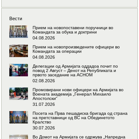
Вести
Прием на новопоставени поручници во
Командата за обука и доктрини
04.08.2026
Прием на новопроизведените офицери во
Командата за операции
04.08.2026
Делегации од Армијата оддадоа почит по
повод 2 Август – Денот на Републиката и
првото заседание на АСНОМ
02.08.2026
Промовирани нови офицери на Армијата во
Воената академија „Генерал Михаило
Апостолски“
31.07.2026
Посета на Прва пешадиска бригада од страна
на претставници од ВС на Обединетото
Кралство
30.07.2026
Во Домот на Армијата се одржува „Напредна