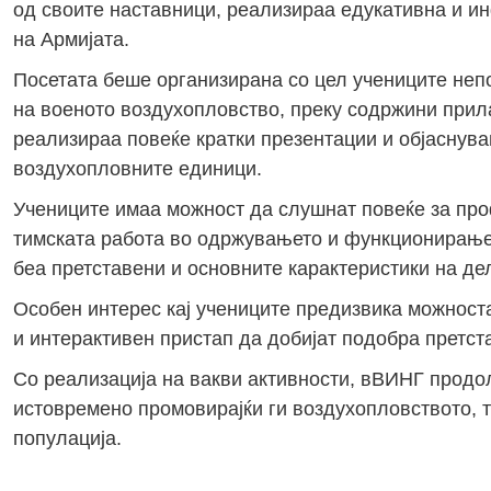
од своите наставници, реализираа едукативна и 
на Армијата.
Посетата беше организирана со цел учениците неп
на военото воздухопловство, преку содржини прил
реализираа повеќе кратки презентации и објаснува
воздухопловните единици.
Учениците имаа можност да слушнат повеќе за проф
тимската работа во одржувањето и функционирањет
беа претставени и основните карактеристики на дел
Особен интерес кај учениците предизвика можност
и интерактивен пристап да добијат подобра претста
Со реализација на вакви активности, вВИНГ продо
истовремено промовирајќи ги воздухопловството, 
популација.