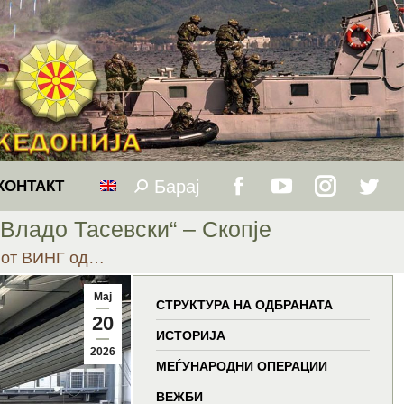
Барај
Search:
КОНТАКТ
Facebook
YouTube
Instagram
Twitt
Владо Тасевски“ – Скопје
page
page
page
page
иот ВИНГ од…
opens
opens
opens
open
Мај
СТРУКТУРА НА ОДБРАНАТА
20
in
in
in
in
ИСТОРИЈА
2026
МЕЃУНАРОДНИ ОПЕРАЦИИ
new
new
new
new
ВЕЖБИ