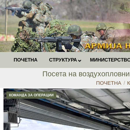
ПОЧЕТНА
СТРУКТУРА
МИНИСТЕРСТВО
Посета на воздухопловни
You are here:
ПОЧЕТНА
КОМАНДА ЗА ОПЕРАЦИИ