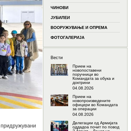
window
window
window
wind
ЧИНОВИ
ЈУБИЛЕИ
ВООРУЖУВАЊЕ И ОПРЕМА
ФОТОГАЛЕРИЈА
Вести
Прием на
новопоставени
поручници во
Командата за обука и
доктрини
04.08.2026
Прием на
новопроизведените
офицери во Командата
за операции
04.08.2026
Делегации од Армијата
, придружувани
оддадоа почит по повод