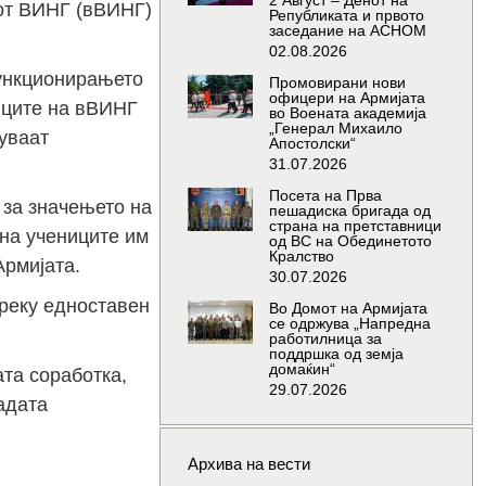
2 Август – Денот на
иот ВИНГ (вВИНГ)
Републиката и првото
заседание на АСНОМ
02.08.2026
функционирањето
Промовирани нови
офицери на Армијата
иците на вВИНГ
во Воената академија
„Генерал Михаило
уваат
Апостолски“
31.07.2026
Посета на Прва
 за значењето на
пешадиска бригада од
страна на претставници
на учениците им
од ВС на Обединетото
Кралство
Армијата.
30.07.2026
преку едноставен
Во Домот на Армијата
се одржува „Напредна
работилница за
поддршка од земја
домаќин“
та соработка,
29.07.2026
адата
Архива на вести