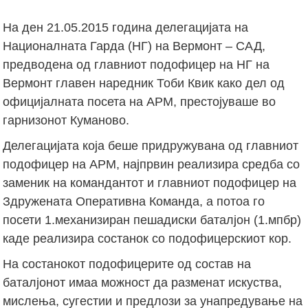
На ден 21.05.2015 година делегацијата на
Националната Гарда (НГ) на Вермонт – САД,
предводена од главниот подофицер на НГ на
Вермонт главен наредник Тоби Квик како дел од
официјалната посета на АРМ, престојуваше во
гарнизонот Куманово.
Делегацијата која беше придружувана од главниот
подофицер на АРМ, најпрвин реализира средба со
заменик на командантот и главниот подофицер на
Здружената Оперативна Команда, а потоа го
посети 1.механизиран пешадиски баталјон (1.мпбр)
каде реализира состанок со подофицерскиот кор.
На состанокот подофицерите од состав на
баталјонот имаа можност да разменат искуства,
мислења, сугестии и предлози за унапредување на