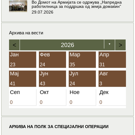
Во Домот на Армијата се одржува „Напредна
работилница за поддршка од земја домаќин“
29.07.2026
Архива на вести
<
2026
>
▼
Јан
Фев
Мар
Апр
23
24
35
31
Мај
Јун
Јул
Авг
41
43
24
3
Сеп
Окт
Ное
Дек
0
0
0
0
АРХИВА НА ПОЛК ЗА СПЕЦИЈАЛНИ ОПЕРАЦИИ