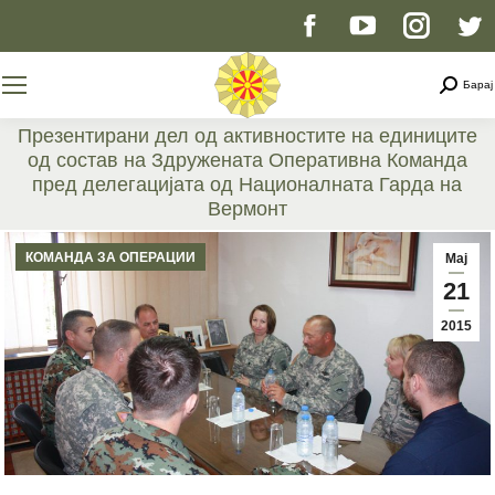
Facebook
YouTube
Instag
T
page
page
page
p
Searc
Барај
opens
opens
opens
o
Презентирани дел од активностите на единиците
од состав на Здружената Оперативна Команда
in
in
in
i
пред делегацијата од Националната Гарда на
Вермонт
new
new
new
n
You are here:
КОМАНДА ЗА ОПЕРАЦИИ
Мај
window
window
windo
w
21
2015