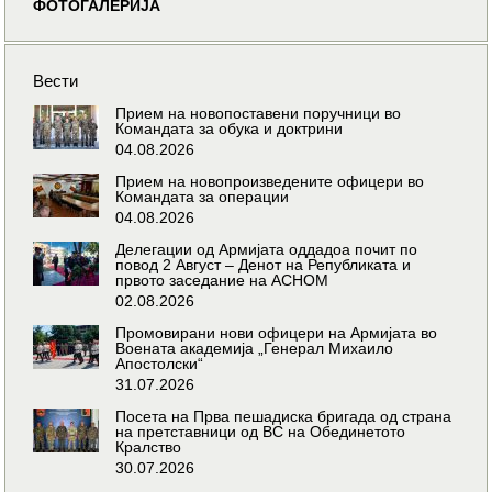
ФОТОГАЛЕРИЈА
Вести
Прием на новопоставени поручници во
Командата за обука и доктрини
04.08.2026
Прием на новопроизведените офицери во
Командата за операции
04.08.2026
Делегации од Армијата оддадоа почит по
повод 2 Август – Денот на Републиката и
првото заседание на АСНОМ
02.08.2026
Промовирани нови офицери на Армијата во
Воената академија „Генерал Михаило
Апостолски“
31.07.2026
Посета на Прва пешадиска бригада од страна
на претставници од ВС на Обединетото
Кралство
30.07.2026