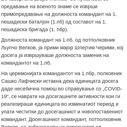
предавање на военото знаме се изврши
примопредавање на должноста командант на 1.
пешадиски баталјон (1.пб) од составот на 1.
пешадиска бригада (1. пбр).
Должноста командант на 1.пб, од потполковник
Љупчо Велков, ја прими мајор Шпејтим Черими, кој
досега ја извршуваше должноста заменик на
командантот на 1.пб.
На церемонијата командантот на 1.пбр, полковник
Сашко Лафчиски истакна дека единицата досега
даде несебична помош во справување со „COVID-
19“, се наврати на досегашните активности кои ги
реализираше единицата во изминатиот период и
упати честитки до досегашниот и новопоставениот
командант. Досегашниот командант, потполковник
Велков, се заблагодари на персоналот од