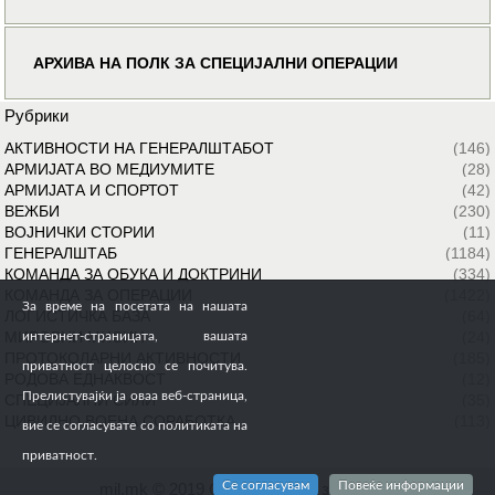
АРХИВА НА ПОЛК ЗА СПЕЦИЈАЛНИ ОПЕРАЦИИ
Рубрики
АКТИВНОСТИ НА ГЕНЕРАЛШТАБОТ
(146)
АРМИЈАТА ВО МЕДИУМИТЕ
(28)
АРМИЈАТА И СПОРТОТ
(42)
ВЕЖБИ
(230)
ВОЈНИЧКИ СТОРИИ
(11)
ГЕНЕРАЛШТАБ
(1184)
КОМАНДА ЗА ОБУКА И ДОКТРИНИ
(334)
КОМАНДА ЗА ОПЕРАЦИИ
(1422)
За време на посетата на нашата
ЛОГИСТИЧКА БАЗА
(64)
МИРОВНИ МИСИИ
(24)
интернет-страницата, вашата
ПРОТОКОЛАРНИ АКТИВНОСТИ
(185)
приватност целосно се почитува.
РОДОВА ЕДНАКВОСТ
(12)
Прелистувајќи ја оваа веб-страница,
СПЕЦИЈАЛНИ СИЛИ
(35)
ЦИВИЛНО ВОЕНА СОРАБОТКА
(113)
вие се согласувате со политиката на
приватност.
Се согласувам
Повеќе информации
mil.mk © 2019 Сите права се задржани