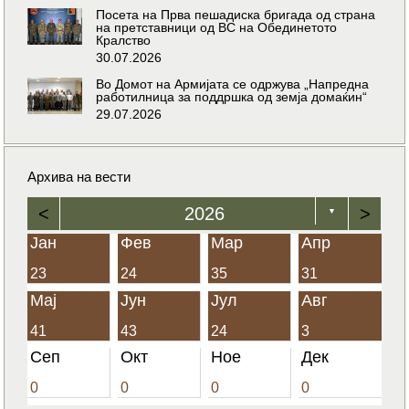
Посета на Прва пешадиска бригада од страна
на претставници од ВС на Обединетото
Кралство
30.07.2026
Во Домот на Армијата се одржува „Напредна
работилница за поддршка од земја домаќин“
29.07.2026
Архива на вести
<
2026
>
▼
Јан
Фев
Мар
Апр
23
24
35
31
Мај
Јун
Јул
Авг
41
43
24
3
Сеп
Окт
Ное
Дек
0
0
0
0