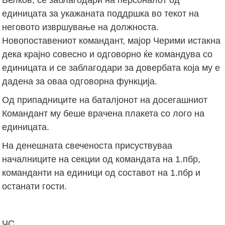
единицата за укажаната поддршка во текот на
неговото извршување на должноста.
Новопоставениот командант, мајор Черими истакна
дека крајно совесно и одговорно ќе командува со
единицата и се заблагодари за довербата која му е
дадена за оваа одговорна функција.
Од припадниците на баталјонот на досегашниот
Командант му беше врачена плакета со лого на
единицата.
На денешната свеченоста присуствуваа
началниците на секции од командата на 1.пбр,
команданти на единици од составот на 1.пбр и
останати гости.
ЧС