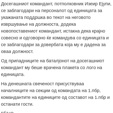
Досегашниот командант, потполковник Изеир Ејупи,
се заблагодари на персоналот од единицата за
укажаната поддршка во текот на неговото
извршување на должноста, додека
новопоставениот командант, истакна дека крајно
совесно и одговорно ќе командува со единицата и
се заблагодари за довербата која му е дадена за
оваа должност.
Од припадниците на баталјонот на досегашниот
командант му беше врачена плакета со лого на
единицата.
На денешната свеченост присуствуваа
началниците на секции од командата на 1.пбр,
командантите на единиците од составот на 1.пбр и
останати гости.