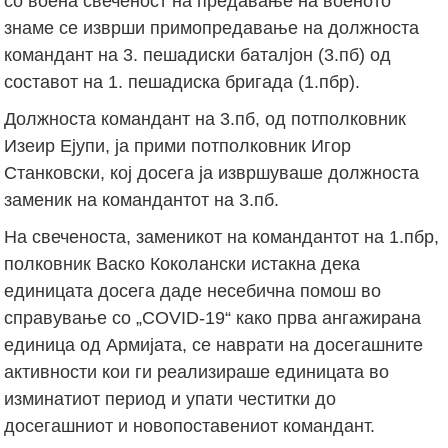
со воена свеченост на предавање на военото
знаме се изврши примопредавање на должноста
командант на 3. пешадиски баталјон (3.пб) од
составот на 1. пешадиска бригада (1.пбр).
Должноста командант на 3.пб, од потполковник
Изеир Ејупи, ја прими потполковник Игор
Станковски, кој досега ја извршуваше должноста
заменик на командантот на 3.пб.
На свеченоста, заменикот на командантот на 1.пбр,
полковник Васко Коколански истакна дека
единицата досега даде несебична помош во
справување со „COVID-19“ како прва ангажирана
единица од Армијата, се наврати на досегашните
активности кои ги реализираше единицата во
изминатиот период и упати честитки до
досегашниот и новопоставениот командант.