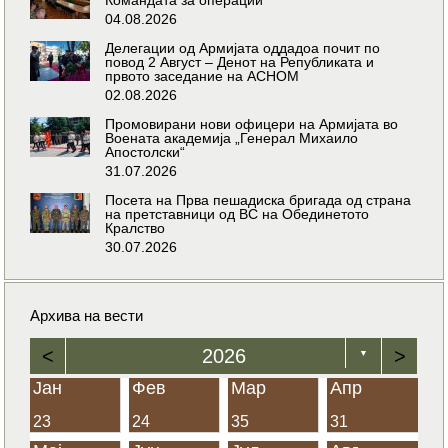
04.08.2026
Делегации од Армијата оддадоа почит по
повод 2 Август – Денот на Републиката и
првото заседание на АСНОМ
02.08.2026
Промовирани нови офицери на Армијата во
Воената академија „Генерал Михаило
Апостолски“
31.07.2026
Посета на Прва пешадиска бригада од страна
на претставници од ВС на Обединетото
Кралство
30.07.2026
Архива на вести
<
2026
>
▼
Јан
Фев
Мар
Апр
23
24
35
31