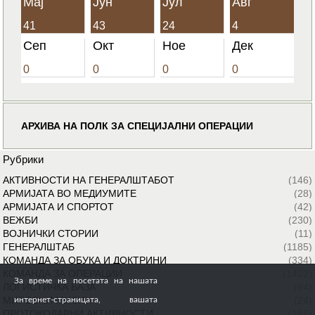
Мај
Јун
Јул
Авг
41
43
24
4
Сеп
Окт
Ное
Дек
0
0
0
0
АРХИВА НА ПОЛК ЗА СПЕЦИЈАЛНИ ОПЕРАЦИИ
Рубрики
АКТИВНОСТИ НА ГЕНЕРАЛШТАБОТ
(146)
АРМИЈАТА ВО МЕДИУМИТЕ
(28)
АРМИЈАТА И СПОРТОТ
(42)
ВЕЖБИ
(230)
ВОЈНИЧКИ СТОРИИ
(11)
ГЕНЕРАЛШТАБ
(1185)
КОМАНДА ЗА ОБУКА И ДОКТРИНИ
(334)
КОМАНДА ЗА ОПЕРАЦИИ
(1422)
За време на посетата на нашата
ЛОГИСТИЧКА БАЗА
(64)
МИРОВНИ МИСИИ
(24)
интернет-страницата, вашата
ПРОТОКОЛАРНИ АКТИВНОСТИ
(185)