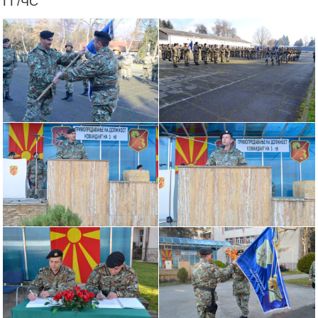
ГЃ/ЧС