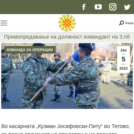
Facebook
YouTube
Instag
T
page
page
page
p
Searc
Барај
opens
opens
opens
o
Примопредавање на должност командант на 3.пб
You are here:
in
in
in
i
КОМАНДА ЗА ОПЕРАЦИИ
Јан
5
new
new
new
n
2022
window
window
windo
w
Во касарната „Кузман Јосифовски-Питу“ во Тетово,