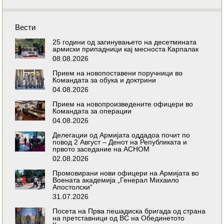
Вести
25 години од загинувањето на десетмината
армиски припадници кај месноста Карпалак
08.08.2026
Прием на новопоставени поручници во
Командата за обука и доктрини
04.08.2026
Прием на новопроизведените офицери во
Командата за операции
04.08.2026
Делегации од Армијата оддадоа почит по
повод 2 Август – Денот на Републиката и
првото заседание на АСНОМ
02.08.2026
Промовирани нови офицери на Армијата во
Воената академија „Генерал Михаило
Апостолски“
31.07.2026
Посета на Прва пешадиска бригада од страна
на претставници од ВС на Обединетото