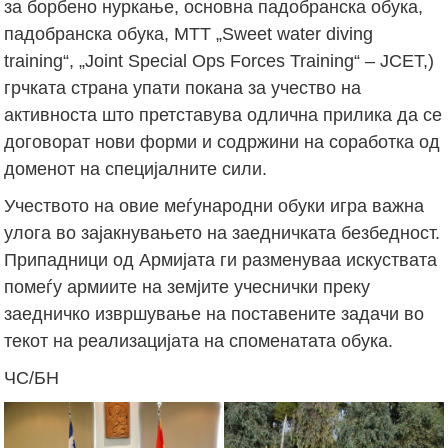
за борбено нуркање, основна падобранска обука,
падобранска обука, MTT „Sweet water diving
training“, „Joint Special Ops Forces Training“ – JCET,)
грчката страна упати покана за учество на
активноста што претставува одлична прилика да се
договорат нови форми и содржини на соработка од
доменот на специјалните сили.
Учеството на овие меѓународни обуки игра важна
улога во зајакнувањето на заедничката безбедност.
Припадници од Армијата ги разменуваа искуствата
помеѓу армиите на земјите учеснички преку
заедничко извршување на поставените задачи во
текот на реализацијата на споменатата обука.
ЧС/БН