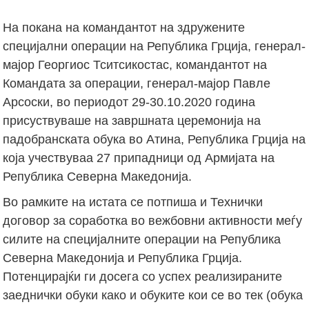
На покана на командантот на здружените
специјални операции на Република Грција, генерал-
мајор Георгиос Тситсикостас, командантот на
Командата за операции, генерал-мајор Павле
Арсоски, во периодот 29-30.10.2020 година
присуствуваше на завршната церемонија на
падобранската обука во Атина, Република Грција на
која учествуваа 27 припадници од Армијата на
Република Северна Македонија.
Во рамките на истата се потпиша и Технички
договор за соработка во вежбовни активности меѓу
силите на специјалните операции на Република
Северна Македонија и Република Грција.
Потенцирајќи ги досега со успех реализираните
заеднички обуки како и обуките кои се во тек (обука