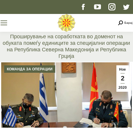
Facebook
YouTube
Instag
T
page
page
page
p
Searc
Барај
opens
opens
opens
o
Проширување на соработката во доменот на
обуката помеѓу единиците за специјални операции
in
in
in
i
на Република Северна Македонија и Република
Грција
new
new
new
n
You are here:
КОМАНДА ЗА ОПЕРАЦИИ
Ное
window
window
windo
w
2
2020