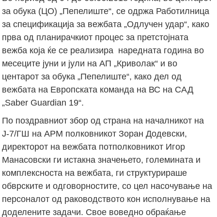
за обука (ЦО) „Пепелиште“, се одржа Работилница
за спецификација за вежбата „Одлучен удар“, како
прва од планирачкиот процес за претстојната
вежба која ќе се реализира наредната година во
месеците јуни и јули на АП „Криволак“ и во
центарот за обука „Пепелиште“, како дел од
вежбата на Европската команда на ВС на САД
„Sаber Guardian 19“.
По поздравниот збор од страна на началникот на
Ј-7/ГШ на АРМ полковникот Зоран Додевски,
директорот на вежбата потполковникот Игор
Манасовски ги истакна значењето, големината и
комплексноста на вежбата, ги структурираше
обврските и одговорностите, со цел насочување на
персоналот од раководството кон исполнување на
доделените задачи. Свое воведно обраќање