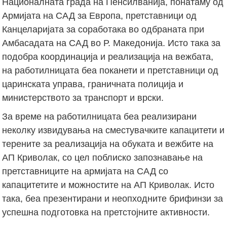
Националната града на Пенсилванија, понатаму од
Армијата на САД за Европа, претставници од
Канцеларијата за соработака во одбраната при
Амбасадата на САД во Р. Македонија. Исто така за
подобра координација и реализација на вежбата,
на работилницата беа поканети и претставници од
царинската управа, граничната полиција и
министерството за транспорт и врски.
За време на работилницата беа реализирани
неколку извидувања на сместувачките капацитети и
терените за реализација на обуката и вежбите на
АП Криволак, со цел поблиско запознавање на
претставниците на армијата на САД со
капацитетите и можностите на АП Криволак. Исто
така, беа презентирани и неопходните брифинзи за
успешна подготовка на претстојните активности.