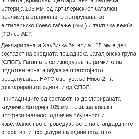
полигон „Криволак“ декларираната хаубичка
батерија 105 мм, од артилерискиот баталјон
реализира стационарно логорување со
артилериско боево гаѓање (АБГ) и тактичка вежба
(ТВ) со АБГ.
Декларираната Хаубичка батерија 105 мм е дел
составот на средната пешадиска баталјонска група
(СПБГ). Гаѓањата се изведуваа во рамките на
подготвителната обука за претстојното
реоценување, НАТО оценување Ниво-2, на
декларираните единици од СПБГ.
Припадниците од составот на декларираната
хаубичка батерија 105 мм, покажаа висока
професионалност одлична обученост и
извежбаност во спроведувањето на стандардните
оперативни процедури на единицата, што