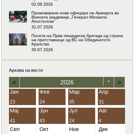
02.08.2026
Промовирани нови офицери на Армијата во
Воената академија „Генерал Михаило
Апостолски“
31.07.2026
Посета на Прва пешадиска бригада од страна
на претставници од ВС на Обединетото
Кралство
30.07.2026
Архива на вести
<
2026
>
▼
Јан
Фев
Мар
Апр
23
24
35
31
Мај
Јун
Јул
Авг
41
43
24
4
Сеп
Окт
Ное
Дек