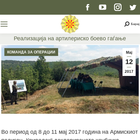
Facebook
YouTube
Instag
T
page
page
page
p
Searc
Барај
opens
opens
opens
o
Реализација на артилериско боево гаѓање
You are here:
in
in
in
i
КОМАНДА ЗА ОПЕРАЦИИ
Мај
12
new
new
new
n
2017
window
window
windo
w
Во период од 8 до 11 мај 2017 година на Армискиот