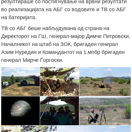
резултираше со постигнување на врвни резултати
во реализацијата на АБГ со водовите и ТВ со АБГ
на батеријата.
ТВ со АБГ беше набљудувана од страна на
Директорот на ГШ, генерал-мајор Димче Петровски,
Началникот на штаб на ЗОК, бригаден генерал
Азим Нуредин и Командантот на 1.мпбр бригаден
генерал Мирче Ѓоргоски.