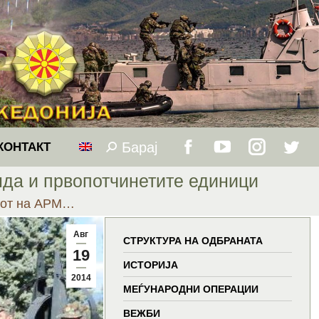
Барај
Search:
КОНТАКТ
Facebook
YouTube
Instagram
Twitt
да и првопотчинетите единици
page
page
page
page
нот на АРМ…
opens
opens
opens
open
Авг
СТРУКТУРА НА ОДБРАНАТА
19
in
in
in
in
ИСТОРИЈА
2014
МЕЃУНАРОДНИ ОПЕРАЦИИ
new
new
new
new
ВЕЖБИ