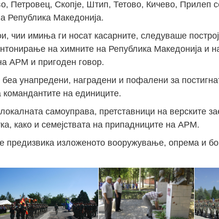
, Петровец, Скопје, Штип, Тетово, Кичево, Прилеп 
на Република Македонија.
и, чии имиња ги носат касарните, следуваше постро
 интонирање на химните на Република Македонија и 
на АРМ и пригоден говор.
 беа унапредени, наградени и пофалени за постигна
 командантите на единиците.
 локалната самоуправа, претставници на верските з
ка, како и семејствата на припадниците на АРМ.
ите предизвика изложеното вооружување, опрема и б