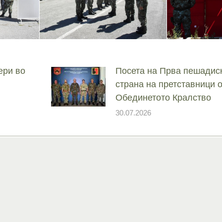
ери во
Посета на Прва пешадис
страна на претставници 
Обединетото Кралство
30.07.2026