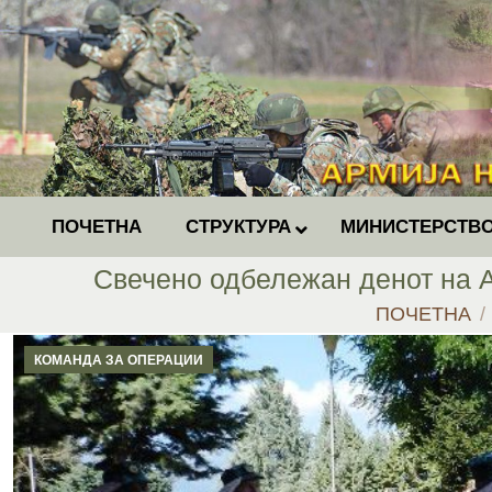
ПОЧЕТНА
СТРУКТУРА
МИНИСТЕРСТВО
Свечено одбележан денот на 
You are here
ПОЧЕТНА
КОМАНДА ЗА ОПЕРАЦИИ