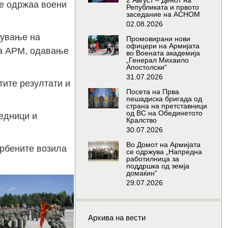
2 Август – Денот на
се одржаа воени
Републиката и првото
заседание на АСНОМ
02.08.2026
јување на
Промовирани нови
офицери на Армијата
на АРМ, одавање
во Воената академија
„Генерал Михаило
Апостолски“
31.07.2026
тите резултати и
Посета на Прва
пешадиска бригада од
страна на претставници
од ВС на Обединетото
аедници и
Кралство
30.07.2026
Во Домот на Армијата
орбените возила
се одржува „Напредна
работилница за
поддршка од земја
домаќин“
29.07.2026
Архива на вести