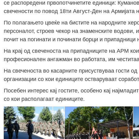
се распоредени првопотчинетите единици: Куманово
свечености по повод 18ти Август-Ден на Армијата 
По полагањето цвеќе на бистите на народните херо
персоналот, строев чекор на знаменските водови,
почит на погинати и починати борци и припадници 
На крај од свеченоста на припадниците на АРМ кои
професионален ангажман во работата, им честитаа
На свеченоста во касарните присуствуваа гости од
организации со кои единиците остваруваат соработ
Посебен интерес кај гостите, особено кај најмлад
со кои располагаат единиците.