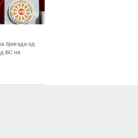
ка бригада од
од ВС на