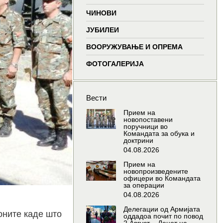
window
window
window
wind
ЧИНОВИ
ЈУБИЛЕИ
ВООРУЖУВАЊЕ И ОПРЕМА
ФОТОГАЛЕРИЈА
Вести
Прием на
новопоставени
поручници во
Командата за обука и
доктрини
04.08.2026
Прием на
новопроизведените
офицери во Командата
за операции
04.08.2026
Делегации од Армијата
оните каде што
оддадоа почит по повод