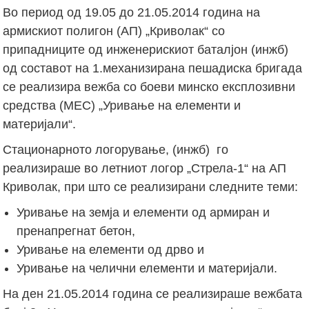
Во период од 19.05 до 21.05.2014 година на
армискиот полигон (АП) „Криволак“ со
припадниците од инженерискиот баталјон (инжб)
од составот на 1.механизирана пешадиска бригада
се реализира вежба со боеви минско експлозивни
средства (МЕС) „Уривање на елементи и
материјали“.
Стационарното логорување, (инжб) го
реализираше во летниот логор „Стрела-1“ на АП
Криволак, при што се реализирани следните теми:
Уривање на земја и елементи од армиран и
пренапрегнат бетон,
Уривање на елементи од дрво и
Уривање на челични елементи и материјали.
На ден 21.05.2014 година се реализираше вежбата