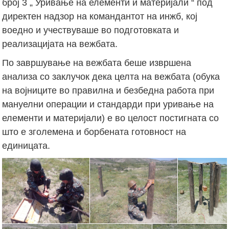
број 3 „ Уривање на елементи и материјали “ под
директен надзор на командантот на инжб, кој
воедно и учествуваше во подготовката и
реализацијата на вежбата.
По завршување на вежбата беше извршена
анализа со заклучок дека целта на вежбата (обука
на војниците во правилна и безбедна работа при
мануелни операции и стандарди при уривање на
елементи и материјали) е во целост постигната со
што е зголемена и борбената готовност на
единицата.