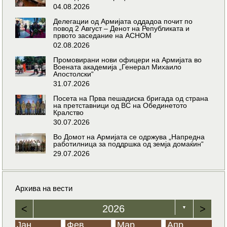
04.08.2026
Делегации од Армијата оддадоа почит по
повод 2 Август – Денот на Републиката и
првото заседание на АСНОМ
02.08.2026
Промовирани нови офицери на Армијата во
Воената академија „Генерал Михаило
Апостолски“
31.07.2026
Посета на Прва пешадиска бригада од страна
на претставници од ВС на Обединетото
Кралство
30.07.2026
Во Домот на Армијата се одржува „Напредна
работилница за поддршка од земја домаќин“
29.07.2026
Архива на вести
<
2026
>
▼
Јан
Фев
Мар
Апр