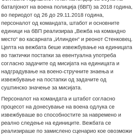
баталјонот на воена полиција (бВП) за 2018 година,
во периодот од 26 до 29.11.2018 година,
персоналот од командата, штабот и основните
единици на бВП реализираа „Вежба на командно
место“ во касарната „Илинден“ и реонот Стенковец.
Целта на вежбата беше извежбување на единицата
во тактички постапки за евентуална употреба
согласно задачите од мисијата на единицата и
надградување на воено-стручните знаења и
извежбување на постапки од задачите од
суштинско значење за мисијата.
Персоналот на командата и штабот согласно
процесот на донесување на воена одлука се
извежбуваше во способностите за навремено и
реално следење на единиците. Вежбата се
реализираше по замислено сценарио кое овозможи