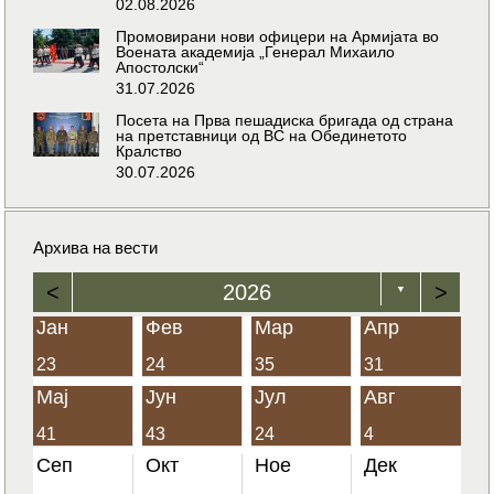
02.08.2026
Промовирани нови офицери на Армијата во
Воената академија „Генерал Михаило
Апостолски“
31.07.2026
Посета на Прва пешадиска бригада од страна
на претставници од ВС на Обединетото
Кралство
30.07.2026
Архива на вести
<
2026
>
▼
Јан
Фев
Мар
Апр
23
24
35
31
Мај
Јун
Јул
Авг
41
43
24
4
Сеп
Окт
Ное
Дек