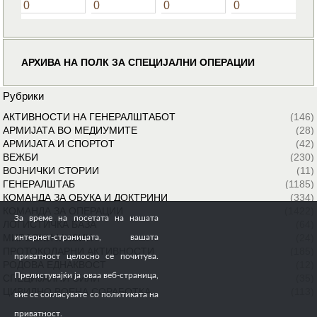
0
0
0
0
АРХИВА НА ПОЛК ЗА СПЕЦИЈАЛНИ ОПЕРАЦИИ
Рубрики
АКТИВНОСТИ НА ГЕНЕРАЛШТАБОТ
(146)
АРМИЈАТА ВО МЕДИУМИТЕ
(28)
АРМИЈАТА И СПОРТОТ
(42)
ВЕЖБИ
(230)
ВОЈНИЧКИ СТОРИИ
(11)
ГЕНЕРАЛШТАБ
(1185)
КОМАНДА ЗА ОБУКА И ДОКТРИНИ
(334)
КОМАНДА ЗА ОПЕРАЦИИ
(1422)
За време на посетата на нашата
ЛОГИСТИЧКА БАЗА
(64)
МИРОВНИ МИСИИ
(24)
интернет-страницата, вашата
ПРОТОКОЛАРНИ АКТИВНОСТИ
(185)
приватност целосно се почитува.
РОДОВА ЕДНАКВОСТ
(12)
Прелистувајќи ја оваа веб-страница,
СПЕЦИЈАЛНИ СИЛИ
(35)
ЦИВИЛНО ВОЕНА СОРАБОТКА
(113)
вие се согласувате со политиката на
приватност.